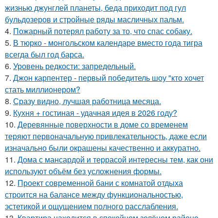
жизнью джунглей планеты, беда приходит под гул
бульдозеров и стройные ряды масличных пальм.
4.
Пожарный потерял работу за то, что спас собаку.
5.
В тюрко - монгольском календаре вместо года тигра
всегда был год барса.
6.
Уровень редкости: запредельный.
7.
Джон карпентер - первый победитель шоу "кто хочет
стать миллионером?
8.
Сразу видно, лучшая работница месяца.
9.
Кухня + гостиная - удачная идея в 2026 году?
10.
Деревянные поверхности в доме со временем
теряют первоначальную привлекательность, даже если
изначально были окрашены качественно и аккуратно.
11.
Дома с мансардой и террасой интересны тем, как они
используют объём без усложнения формы.
12.
Проект современной бани с комнатой отдыха
строится на балансе между функциональностью,
эстетикой и ощущением полного расслабления.
13.
Квартира находится в спокойном зелёном районе,