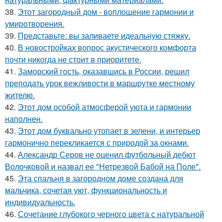
38.
Этот загородный дом - воплощение гармонии и
умиротворения.
39.
Представьте: вы заливаете идеальную стяжку.
40.
В новостройках вопрос акустического комфорта
почти никогда не стоит в приоритете.
41.
Заморский гость, оказавшись в России, решил
преподать урок вежливости в маршрутке местному
жителю.
42.
Этот дом особой атмосферой уюта и гармонии
наполнен.
43.
Этот дом буквально утопает в зелени, и интерьер
гармонично перекликается с природой за окнами.
44.
Александр Серов не оценил футбольный дебют
Волочковой и назвал ее "Нетрезвой Бабой на Поле".
45.
Эта спальня в загородном доме создана для
мальчика, сочетая уют, функциональность и
индивидуальность.
46.
Сочетание глубокого черного цвета с натуральной