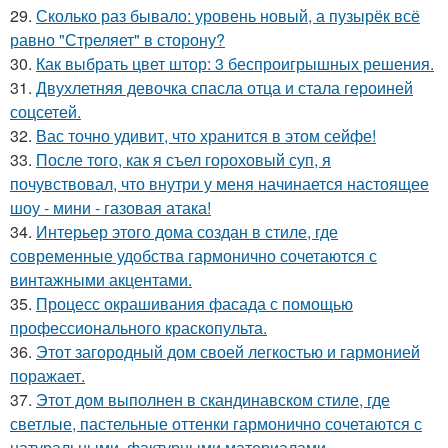
29.
Сколько раз бывало: уровень новый, а пузырёк всё
равно "Стреляет" в сторону?
30.
Как выбрать цвет штор: 3 беспроигрышных решения.
31.
Двухлетняя девочка спасла отца и стала героиней
соцсетей.
32.
Вас точно удивит, что хранится в этом сейфе!
33.
После того, как я съел гороховый суп, я
почувствовал, что внутри у меня начинается настоящее
шоу - мини - газовая атака!
34.
Интерьер этого дома создан в стиле, где
современные удобства гармонично сочетаются с
винтажными акцентами.
35.
Процесс окрашивания фасада с помощью
профессионального краскопульта.
36.
Этот загородный дом своей легкостью и гармонией
поражает.
37.
Этот дом выполнен в скандинавском стиле, где
светлые, пастельные оттенки гармонично сочетаются с
натуральными, фактурными материалами.