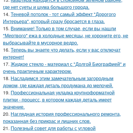
где нет суеты и шума большого города.
14.
Теневой потолок - тот самый эффект "Дорогого
Интерьера", который сразу бросается в глаза.
15.
Внимание! Только в том случае, если вы нашли
"Мертвого" ежа в холодные месяцы, не хороните его, не
выбрасывайте в мусорное ведро.
16.
Теперь вы знаете что делать, если у вас отключат
интернет!
17.
Жидкое стекло - материал с "Долгой Биографией" и
очень практичным характером.
18.
Насладимся этим замечательным загородным
домом, где каждая деталь продумана до мелочей.
19.
Профессиональная укладка крупноформатной
плитки - процесс, в котором каждая деталь имеет
значение.
20.
Наглядная история профессионального ремонта,
показанная без прикрас и лишних слов.
21.
Полезный совет для работы с угловой