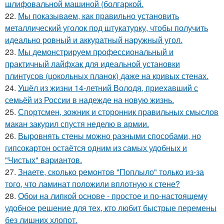
шлифовальной машиной (болгаркой.
22.
Мы показываем, как правильно установить
металлический уголок под штукатурку, чтобы получить
идеально ровный и аккуратный наружный угол.
23.
Мы демонстрируем профессиональный и
практичный лайфхак для идеальной установки
плинтусов (цокольных планок) даже на кривых стенах.
24.
Ушёл из жизни 14-летний Володя, приехавший с
семьёй из России в надежде на новую жизнь.
25.
Спортсмен, зожник и сторонник правильных смыслов
макан закурил спустя неделю в армии.
26.
Выровнять стены можно разными способами, но
гипсокартон остаётся одним из самых удобных и
"Чистых" вариантов.
27.
Знаете, сколько ремонтов "Поплыло" только из-за
того, что ламинат положили вплотную к стене?
28.
Обои на липкой основе - простое и по-настоящему
удобное решение для тех, кто любит быстрые перемены
без лишних хлопот.