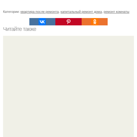
Категории:
квартира после ремонта
,
капитальный ремонт дома
,
ремонт комнаты
Читайте также
На ДВП можно клеить обои. Чем обработать ДВП перед
поклейкой обоев?