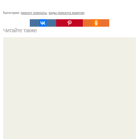
Категории:
ремонт комнаты
,
виды ремонта квартир
Читайте также
Оцените мой ремонт, сделанный своими руками в
прихожей и коридоре!