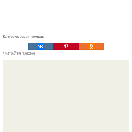
Категории:
ремонт комнаты
Читайте также
Как наклеить обои двух цветов в зале. Особенности
комбинирования обоев двух цветов в зале