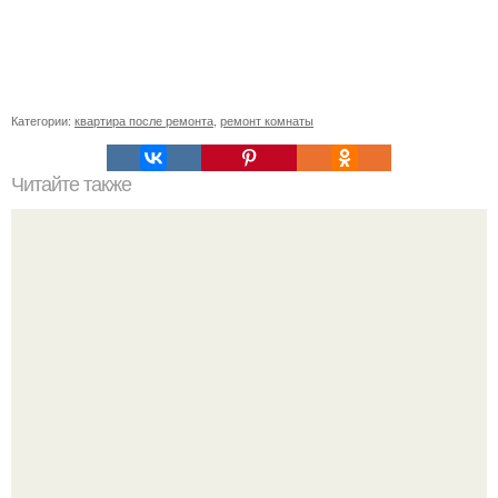
Категории:
квартира после ремонта
,
ремонт комнаты
Читайте также
Современный интерьер квартиры с очень интересной
мебелью.