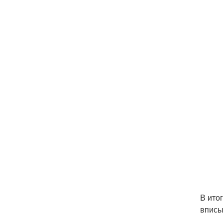
В ито
вписы