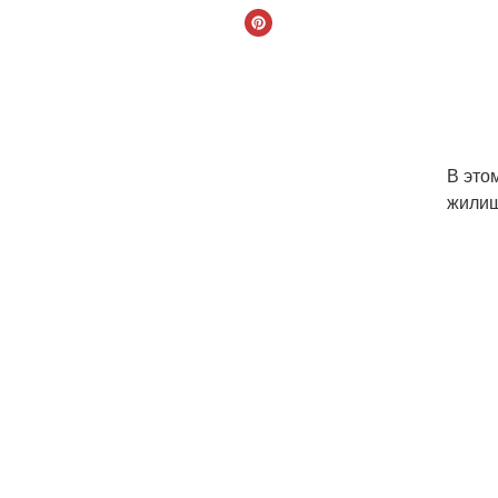
В это
жилищ