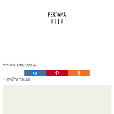
Категории:
ремонт ванной
Читайте также