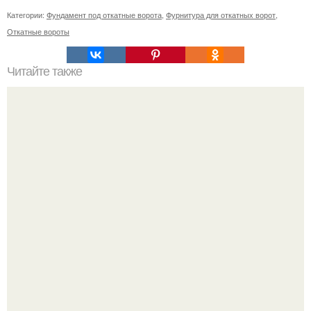
Категории:
Фундамент под откатные ворота
,
Фурнитура для откатных ворот
,
Откатные вороты
Читайте также
Простейшие варианты планировок бани 4 х 5.