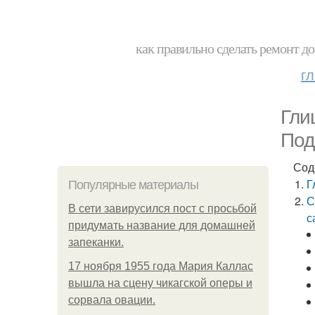
как правильно сделать ремонт до
г
Гли
Под
Сод
Г
Популярные материалы
С
В сети завирусился пост с просьбой
с
придумать название для домашней
запеканки.
17 ноября 1955 года Мария Каллас
вышла на сцену чикагской оперы и
сорвала овации.