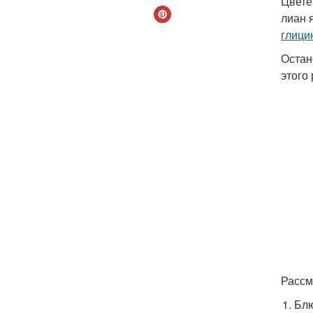
Цвете
лиан 
глици
Остан
этого
Рассм
Блю