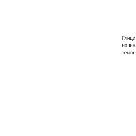
Глици
начин
темпе