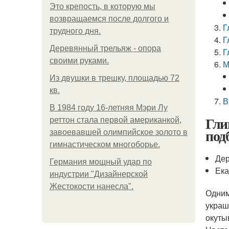
Это крепость, в которую мы
возвращаемся после долгого и
Г
трудного дня.
Г
Деревянный трельяж - опора
Г
своими руками.
М
Из двушки в трешку, площадью 72
кв.
В
В 1984 году 16-летняя Мэри Лу
Гли
реттон стала первой американкой,
под
завоевавшей олимпийское золото в
гимнастическом многоборье.
Дер
Германия мощный удар по
Ека
индустрии "Дизайнерской
Жестокости нанесла".
Одним
украш
окуты