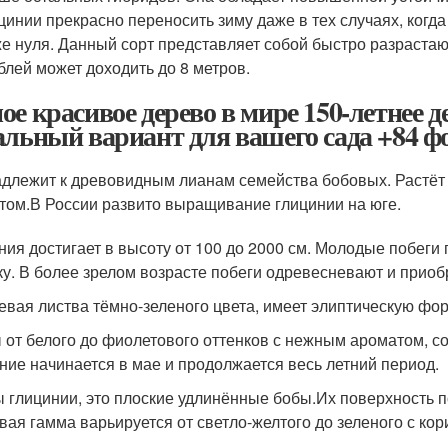
цинии прекрасно переносить зиму даже в тех случаях, когда
е нуля. Данный сорт представляет собой быстро разраст
блей может доходить до 8 метров.
ое красивое дерево в мире 150-летнее 
альный вариант для вашего сада +84 ф
длежит к древовидным лианам семейства бобовых. Растёт 
том.В России развито выращивание глицинии на юге.
ния достигает в высоту от 100 до 2000 см. Молодые побег
ку. В более зрелом возрасте побеги одревесневают и приоб
евая листва тёмно-зеленого цвета, имеет элиптическую фо
 от белого до фиолетового оттенков с нежным ароматом, 
ние начинается в мае и продолжается весь летний период.
 глицинии, это плоские удлинённые бобы.Их поверхность 
вая гамма варьируется от светло-желтого до зеленого с к