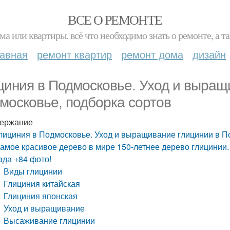
ВСЕ О РЕМОНТЕ
ма или квартиры. всё что необходимо знать о ремонте, а
лавная
ремонт квартир
ремонт дома
дизайн
циния в Подмосковье. Уход и выращ
московье, подборка сортов
ержание
лициния в Подмосковье. Уход и выращивание глицинии в П
амое красивое дерево в мире 150-летнее дерево глицинии
ада +84 фото!
Виды глицинии
Глициния китайская
Глициния японская
Уход и выращивание
Высаживание глицинии