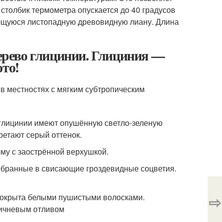
 столбик термометра опускается до 40 градусов
ающуюся листопадную древовидную лиану. Длина
дерево глицинии. Глициния —
ото!
в местностях с мягким субтропическим
и глицинии имеют опушённую светло-зеленую
ретают серый оттенок.
рму с заострённой верхушкой.
собранные в свисающие гроздевидные соцветия.
покрыта белыми пушистыми волосками.
⇨
оричневым отливом