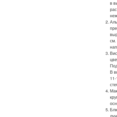
в в
рас
неж
Аль
пре
выр
см.
нап
Вис
цве
Под
В в
11-
сте
Мак
кру
осн
Блю
луч