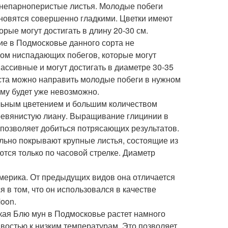
е непарноперистые листья. Молодые побеги
ановятся совершенно гладкими. Цветки имеют
рые могут достигать в длину 20-30 см.
ие в Подмосковье данного сорта не
вом ниспадающих побегов, которые могут
массивные и могут достигать в диаметре 30-35
ста можно направить молодые побеги в нужном
му будет уже невозможно.
ильным цветением и большим количеством
ревянистую лиану. Выращивание глицинии в
позволяет добиться потрясающих результатов.
ильно покрывают крупные листья, состоящие из
ются только по часовой стрелке. Диаметр
мерика. От предыдущих видов она отличается
 в том, что он использовался в качестве
Moon.
кая Блю мун в Подмосковье растет намного
востью к низким температурам. Это позволяет