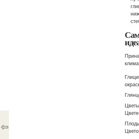
гли
ниж
сте
Сам
иде
Прина
клима
Глици
окрас
Глянц
Цветы
Цвете
⇦
Плоды
Цвето