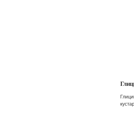
Глиц
Глици
куста