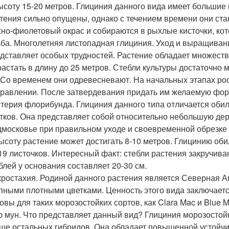
ысоту 15-20 метров. Глициния данного вида имеет больши
тения сильно опущены, однако с течением времени они ст
но-фиолетовый окрас и собираются в рыхлые кисточки, кото
ба. Многолетняя листопадная глициния. Уход и выращиван
дставляет особых трудностей. Растение обладает множест
астать в длину до 25 метров. Стебли культуры достаточно 
 Со временем они одревесневают. На начальных этапах ро
равлении. После затвердевания придать им желаемую фор
терия флорибунда. Глициния данного типа отличается об
тков. Она представляет собой относительно небольшую де
московье при правильном уходе и своевременной обрезке 
ысоту растение может достигать 8-10 метров. Глицинию об
19 листочков. Интересный факт: стебли растения закручива
блей у основания составляет 20-30 см.
ростахия. Родиной данного растения является Северная А
пными плотными цветками. Ценность этого вида заключается
овы для таких морозостойких сортов, как Clara Mac и Blue 
 мун. Что представляет данный вид? Глициния морозостой
ше остальных гибридов. Она обладает повышенной устойчи