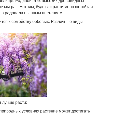
релище. Родиной этих высоких древовидных
ре мы рассмотрим, будет ли расти морозостойкая
ы она радовала пышным цветением.
ится к семейству бобовых. Различные виды
т лучше расти:
 природных условиях растение может достигать