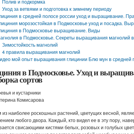
Полив и подкормка
Уход за ветвями и подготовка к зимнему периоду
лициния в средней полосе россии уход и выращивание. П
лициния морозостойкая в Подмосковье уход и посадка. Вы
лициния в Подмосковье выращивание. Виды
агнолия в Подмосковье. Секреты выращивания магнолий в
Зимостойкость магнолий
4 правила выращивания магнолий
идео мой опыт выращивания глицинии Блю мун в средней 
циния в Подмосковье. Уход и выращив
борка сортов
евья и кустарники
терина Комисарова
 из наиболее роскошных растений, цветущих весной, являе
ением любого двора. Каждый, кто видел ее в эту пору, наве
вается свисающими кистями белых, розовых и голубых цвето