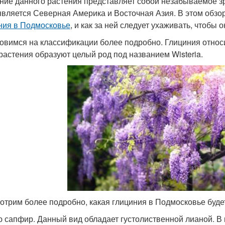
ние данного растения представляет собой незабываемое з
является Северная Америка и Восточная Азия. В этом обзо
ния в Подмосковье
, и как за ней следует ухаживать, чтоб
овимся на классификации более подробно. Глициния относ
 растения образуют целый род под названием Wisteria.
отрим более подробно, какая глициния в Подмосковье буде
 сапфир. Данный вид обладает густолиственной лианой. В