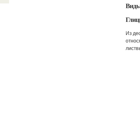
Виды
Глиц
Из де
относ
листв