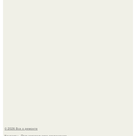
Фотограф Карл рамсделл запечатлел спящего лисёнка -
и этот кадр способен растопить даже самое суровое
сердце.
Рыба судного дня всплыла снова, но учёные разрушили
главную страшилку.
© 2026 Все о ремонте
Контакты
Пользовательское соглашение