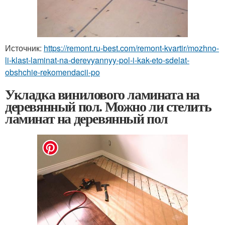
Источник:
https://remont.ru-best.com/remont-kvartir/mozhno-
li-klast-laminat-na-derevyannyy-pol-i-kak-eto-sdelat-
obshchie-rekomendacii-po
Укладка винилового ламината на
деревянный пол. Можно ли стелить
ламинат на деревянный пол