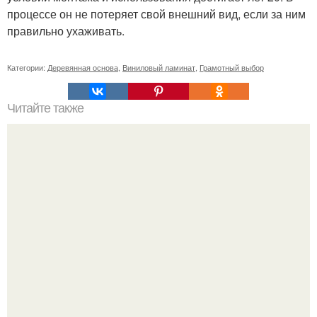
процессе он не потеряет свой внешний вид, если за ним
правильно ухаживать.
Категории:
Деревянная основа
,
Виниловый ламинат
,
Грамотный выбор
Читайте также
Как сделать угол 45 градусов. Совет 1: Как отрезать угол
45 градусов