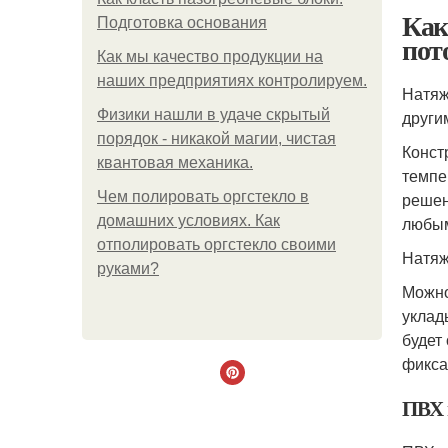
Как
Подготовка основания
пот
Как мы качество продукции на
наших предприятиях контролируем.
Натяж
Физики нашли в удаче скрытый
други
порядок - никакой магии, чистая
Конст
квантовая механика.
темпе
Чем полировать оргстекло в
решен
домашних условиях. Как
любым
отполировать оргстекло своими
Натяж
руками?
Можно
уклад
будет
фикса
ПВХ 