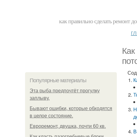
как правильно сделать ремонт до
г
Как
пот
Сод
К
Популярные материалы
Эта рыба предпочтёт прогулку
Т
заплыву.
Бывают ошибки, которые обходятся
Н
в целое состояние.
д
Евроремонт, двушка, почти 60 кв.
В
Как класть пазогребневые блоки.