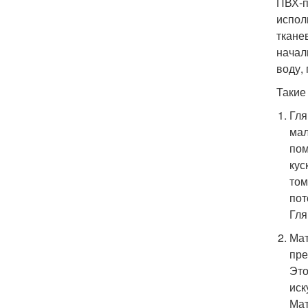
ПВХ-п
испол
ткане
начал
воду,
Такие
Гля
мал
пом
кус
том
пот
Гля
Мат
пре
Это
иск
Мат