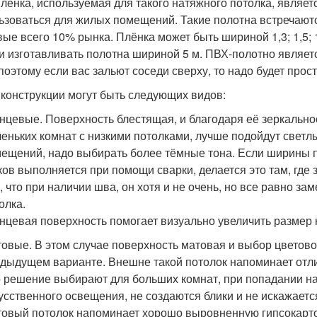
лёнка, используемая для такого натяжного потолка, являет
ьзоваться для жилых помещений. Такие полотна встречаются
вые всего 10% рынка. Плёнка может быть шириной 1,3; 1,5; 1
и изготавливать полотна шириной 5 м. ПВХ-полотно являет
 поэтому если вас зальют соседи сверху, то надо будет прост
 конструкции могут быть следующих видов:
нцевые. Поверхность блестящая, и благодаря её зеркально
еньких комнат с низкими потолками, лучше подойдут светл
ещений, надо выбирать более тёмные тона. Если ширины п
ков выполняется при помощи сварки, делается это там, где
, что при наличии шва, он хотя и не очень, но все равно за
олка.
нцевая поверхность помогает визуально увеличить размер
овые. В этом случае поверхность матовая и выбор цветов
дыдущем варианте. Внешне такой потолок напоминает отл
 решение выбирают для больших комнат, при попадании на
усственного освещения, не создаются блики и не искажается
овый потолок напоминает хорошо выровненную гипсокарт