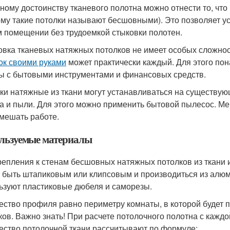
вному достоинству тканевого полотна можно отнести то, что
ому такие потолки называют бесшовными). Это позволяет ус
 помещении без трудоемкой стыковки полотен.
овка тканевых натяжных потолков не имеет особых сложно
ок своими руками
может практически каждый. Для этого пон
ы с бытовыми инструментами и финансовых средств.
ки натяжные из ткани могут устанавливаться на существую
а и пыли. Для этого можно применить бытовой пылесос. Мебе
 мешать работе.
льзуемые материалы
репления к стенам бесшовных натяжных потолков из ткани 
 быть штапиковым или клипсовым и производиться из алюми
ьзуют пластиковые дюбеля и саморезы.
ество профиля равно периметру комнаты, в которой будет
ков. Важно знать! При расчете потолочного полотна с каждо
ество потолочной ткани рассчитывают по формуле: