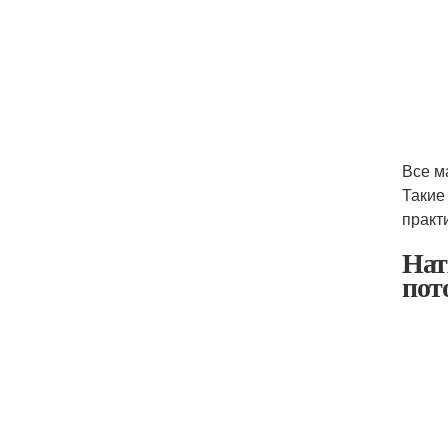
Все м
Такие
практ
Нат
пот