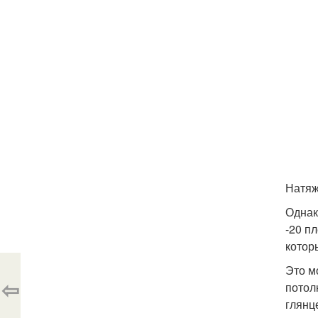
Натяж
Однак
-20 п
котор
Это м
⇦
потол
глянц