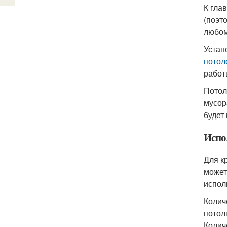
К гла
(поэт
любом
Устан
потол
работ
Потол
мусор
будет
Испо
Для к
может
испол
Колич
потол
Колич