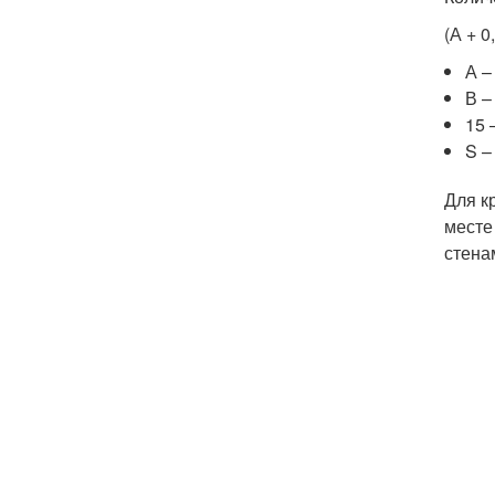
(А + 0
А –
В –
15 
S –
Для к
месте
стена