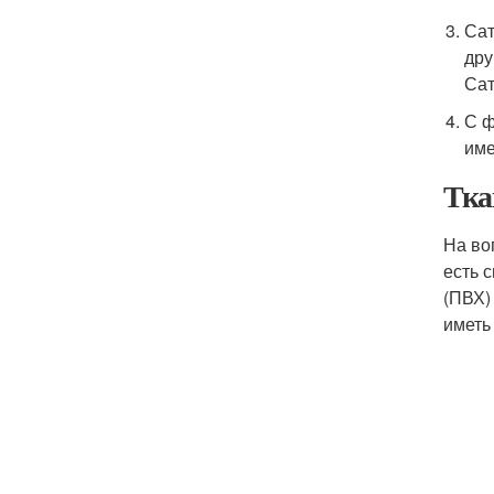
Сат
дру
Сат
С ф
име
Тка
На во
есть 
(ПВХ)
иметь