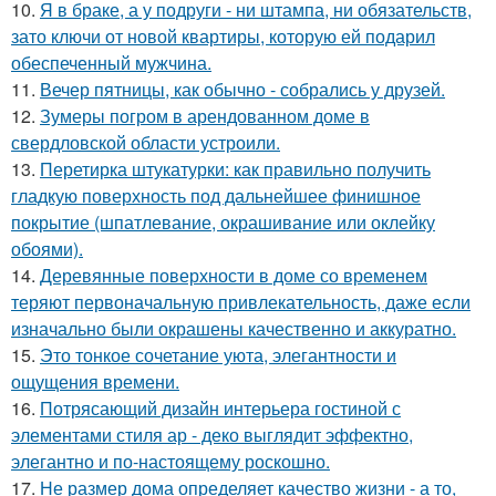
10.
Я в браке, а у подруги - ни штампа, ни обязательств,
зато ключи от новой квартиры, которую ей подарил
обеспеченный мужчина.
11.
Вечер пятницы, как обычно - собрались у друзей.
12.
Зумеры погром в арендованном доме в
свердловской области устроили.
13.
Перетирка штукатурки: как правильно получить
гладкую поверхность под дальнейшее финишное
покрытие (шпатлевание, окрашивание или оклейку
обоями).
14.
Деревянные поверхности в доме со временем
теряют первоначальную привлекательность, даже если
изначально были окрашены качественно и аккуратно.
15.
Это тонкое сочетание уюта, элегантности и
ощущения времени.
16.
Потрясающий дизайн интерьера гостиной с
элементами стиля ар - деко выглядит эффектно,
элегантно и по-настоящему роскошно.
17.
Не размер дома определяет качество жизни - а то,