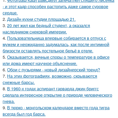
1.
Фотограф Карл рамсделл запечатлел спящего лисёнка
- и этот кадр способен растопить даже самое суровое
сердце.
2.
Дизайн кухни студии площадью 21.
3.
20 лет жил как бедный студент, а оказался
наследником снековой империи.
4.
Пользовательница впервые собирается в отпуск с
мужем и неожиданно задумалась, как после интимной
близости оставлять постельное бельё в отеле.
5.
Оказывается, вечные споры о температуре в офисе
или дома имеют научное объяснение.
6.
Обои с пузырями - новый дизайнерский тренд?
7.
На этих фотографиях, возможно, скрываются
снежные барсы.
8.
В 1960-х годах аспирант гарварда джин бриггс
сделала интересное открытие о природе человеческого
гнева.
9.
В тюрко - монгольском календаре вместо года тигра
всегда был год барса.