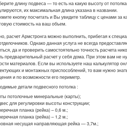
ерите длину подвеса — то есть на какую высоту от потолка
улируются, их максимальная длина указана в названии.
мите кнопку посчитать и Вы увидите таблицу с ценами за 
говую стоимость на ваш объем.
но, расчет Армстронга можно выполнить, прибегая к специ
отделочников. Однако данная услуга не всегда предоставляе
ться, да и проверить самостоятельно точность расчета ник
ть предварительный расчет у себя дома. При этом вам не н
ости материалов. Если вы используете наш калькулятор онл
ектующих и монтажных приспособлений, то вам нужно знат
ения и по возможности его периметр.
одимые детали подвесного потолка :
ты потолочные минеральные (карты);
вес для регулировки высоты конструкции;
еречная планка (рейка) – 0,6 м.;
еречная планка (рейка) – 1,2 м.;
овная несущая направляющая рейка — 3,7м.;