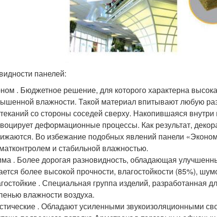
видности панелей:
ном . Бюджетное решение, для которого характерна высока
ышенной влажности. Такой материал впитывают любую разн
теканий со стороны соседей сверху. Накопившаяся внутри 
воцирует деформационные процессы. Как результат, декор
ижаются. Во избежание подобных явлений панели «Эконом
матконтролем и стабильной влажностью.
ма . Более дорогая разновидность, обладающая улучшенн
ается более высокой прочности, влагостойкости (85%), шу
гостойкие . Специальная группа изделий, разработанная 
пенью влажности воздуха.
стические . Обладают усиленными звукоизоляционными св