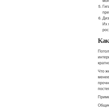
мон
Гиг
пре
Диз
Их 
рос
Как
Потол
интер
кратн
Что ж
менее
прочн
посте
Приме
Общие