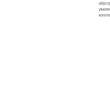
обуст
увели
изгот