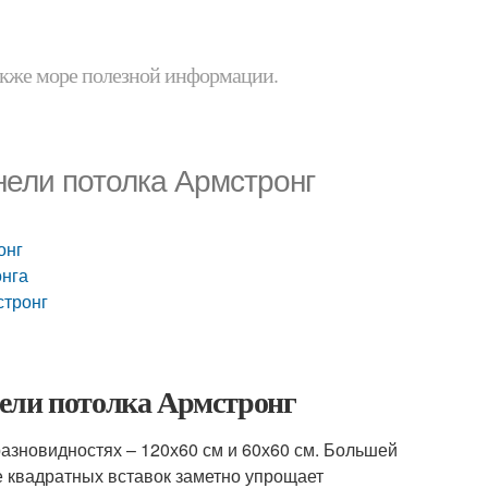
 также море полезной информации.
нели потолка Армстронг
онг
онга
стронг
ели потолка Армстронг
азновидностях – 120х60 см и 60х60 см. Большей
е квадратных вставок заметно упрощает