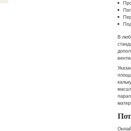
Про
Поп
Пер
Под
В люб
станд
допол
венти
Указа
площа
кальк
масшт
парал
матер
Пот
Онлай