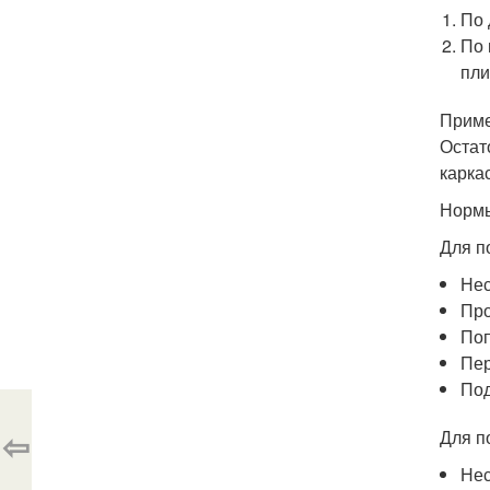
По 
По 
пли
Приме
Остат
карка
Нормы
Для п
Нес
Про
Поп
Пер
Под
⇦
Для п
Нес