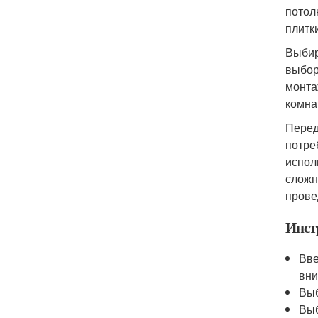
потол
плитк
Выбир
выбор
монта
комна
Перед
потре
испол
сложн
прове
Инст
Вве
вни
Выб
Выб