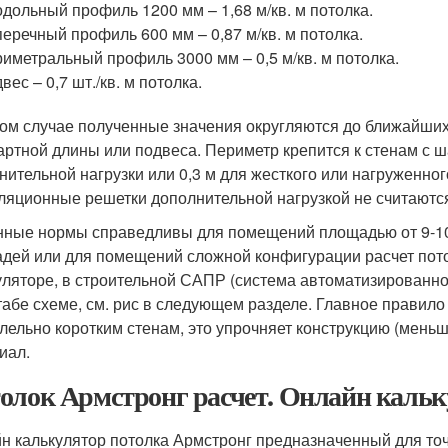
дольный профиль 1200 мм – 1,68 м/кв. м потолка.
еречный профиль 600 мм – 0,87 м/кв. м потолка.
иметральный профиль 3000 мм – 0,5 м/кв. м потолка.
вес – 0,7 шт./кв. м потолка.
ом случае полученные значения округляются до ближайши
артной длины или подвеса. Периметр крепится к стенам с ша
нительной нагрузки или 0,3 м для жесткого или нагруженно
ляционные решетки дополнительной нагрузкой не считаютс
нные нормы справедливы для помещений площадью от 9-10 д
дей или для помещений сложной конфигурации расчет пот
уляторе, в строительной САПР (система автоматизированно
абе схеме, см. рис в следующем разделе. Главное правил
лельно коротким стенам, это упрочняет конструкцию (мень
иал.
олок Армстронг расчет. Онлайн кальк
н калькулятор потолка Армстронг предназначенный для то