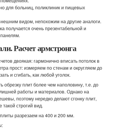
х помещениях.
жно для больниц, поликлиник и пищевых
внешним видом, непохожим на другие аналоги.
лка получается очень презентабельной и
 панелям.
али. Расчет армстронга
счетов двоякая: гармонично вписать потолок в
етра прост: измеряем по стенам и округляем до
ать и сгибать, как любой уголок.
ь обрезку плит более чем наполовину, т.е. до
 лишней работы и материалов. Однако на
ешевы, поэтому нередко делают сгонку плит,
 такой строгий вид.
 плиты разрезаем на 400 и 200 мм.
ы: