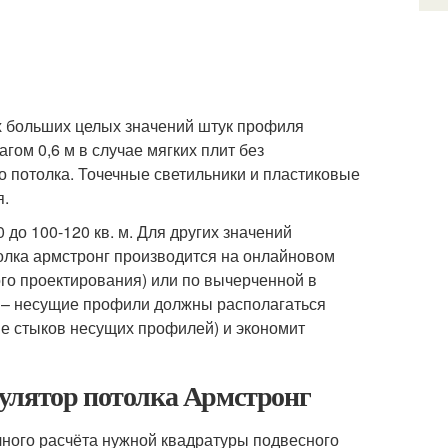
х больших целых значений штук профиля
гом 0,6 м в случае мягких плит без
го потолка. Точечные светильники и пластиковые
я.
о 100-120 кв. м. Для других значений
олка армстронг производится на онлайновом
го проектирования) или по вычерченной в
о – несущие профили должны располагаться
ше стыков несущих профилей) и экономит
улятор потолка Армстронг
чного расчёта нужной квадратуры подвесного