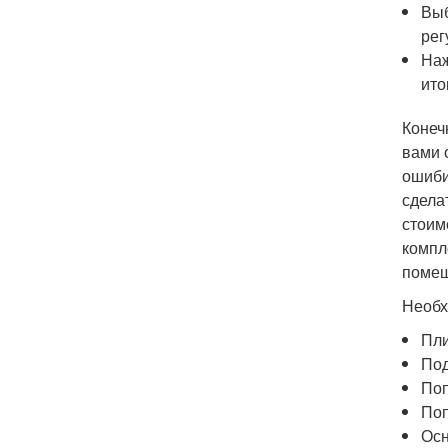
Выб
рег
Наж
ито
Конеч
вами 
ошиби
сдела
стоим
компл
помещ
Необх
Пли
Под
Поп
Поп
Осн