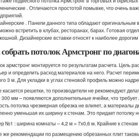
таже подвесного потолка Армстронг в торговых и офисны
иенические . Отличаются простотой помывке, что очень ва
дприятий.
айнерские . Панели данного типа обладают оригинальным 
можно встретить в клубах, ресторанах, барах. Готовая отде
кошной. Дизайнерские вставки относят к наиболее дорогим
 собрать потолок Армстронг по диагон
ок армстронг монтируется по результатам расчета. Цель ра
ьер и определить расход материалов на него. Расчет перим
ого 3 м. Для укладки в углах стеновой профиль можно надрез
е касается решетки, то производители не рекомендуют делат
 300 мм – появляются дополнительные ячейки, что требует
ость потолка чрезмерная обрезка не влияет, а материалы д
пенно уменьшая их ширину к стенам. Это придает потолку не
р №1 : ширина комнаты – 4,2 м = 7х0,6 м. Крайние к стенам
 же рекомендации по размещению обрезанных плит таков