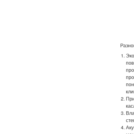
Разно
Эко
пов
про
про
пон
кли
При
кас
Вла
сте
Аку