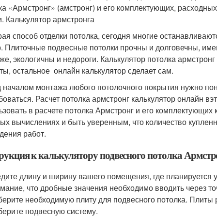
ка «Армстронг» (амстронг) и его комплектующих, расходных
и. Калькулятор армстронга
ая способ отделки потолка, сегодня многие останавливают
. Плиточные подвесные потолки прочны и долговечны, имею
же, экологичны и недороги. Калькулятор потолка армстрон
ты, остальное онлайн калькулятор сделает сам.
 началом монтажа любого потолочного покрытия нужно пон
боваться. Расчет потолка армстронг калькулятор онлайн вэ
ьзовать в расчете потолка Армстронг и его комплектующих 
ых вычислениях и быть уверенным, что количество купленн
дения работ.
рукция к калькулятору подвесного потолка Армстр
дите длину и ширину вашего помещения, где планируется 
мание, что дробные значения необходимо вводить через точк
ерите необходимую плиту для подвесного потолка. Плиты
ерите подвесную систему.