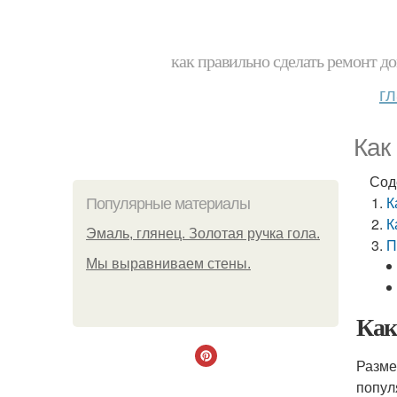
как правильно сделать ремонт до
г
Как
Сод
К
Популярные материалы
К
Эмаль, глянец. Золотая ручка гола.
П
Мы выравниваем стены.
Как
Разме
попул