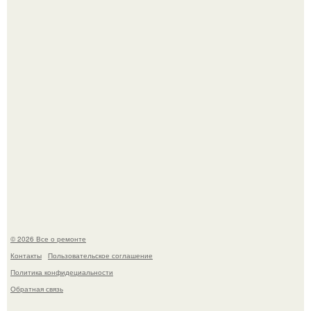
Дизайн кухни студии площадью 21.
Бывают ошибки, которые обходятся в целое состояние.
© 2026 Все о ремонте
Контакты
Пользовательское соглашение
Политика конфидециальности
Обратная связь