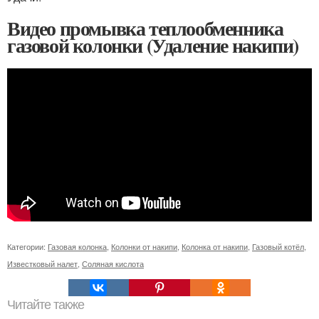
Видео промывка теплообменника
газовой колонки (Удаление накипи)
Категории:
Газовая колонка
,
Колонки от накипи
,
Колонка от накипи
,
Газовый котёл
,
Известковый налет
,
Соляная кислота
Читайте также