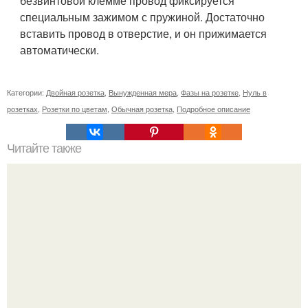
безвинтовой клемме провод фиксируется
специальным зажимом с пружиной. Достаточно
вставить провод в отверстие, и он прижимается
автоматически.
Категории:
Двойная розетка
,
Вынужденная мера
,
Фазы на розетке
,
Нуль в
розетках
,
Розетки по цветам
,
Обычная розетка
,
Подробное описание
Читайте также
Точка росы. Определение точки росы в стене при
различных видах утепления.