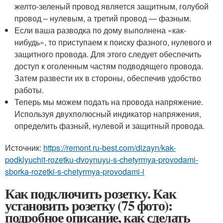
желто-зеленый провод является защитным, голубой
провод – нулевым, а третий провод — фазным.
Если ваша разводка по дому выполнена «как-
нибудь», то приступаем к поиску фазного, нулевого и
защитного провода. Для этого следует обеспечить
доступ к оголенным частям подводящего провода.
Затем развести их в стороны, обеспечив удобство
работы.
Теперь мы можем подать на провода напряжение.
Используя двухполюсный индикатор напряжения,
определить фазный, нулевой и защитный провода.
Источник:
https://remont.ru-best.com/dizayn/kak-
podklyuchit-rozetku-dvoynuyu-s-chetyrmya-provodami-
sborka-rozetki-s-chetyrmya-provodami-i
Как подключить розетку. Как
установить розетку (75 фото):
подробное описание, как сделать