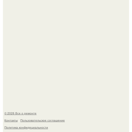
Он всего лишь развозил пиццу той ночью.
Бывают ошибки, которые обходятся в целое состояние.
© 2026 Все о ремонте
Контакты
Пользовательское соглашение
Политика конфидециальности