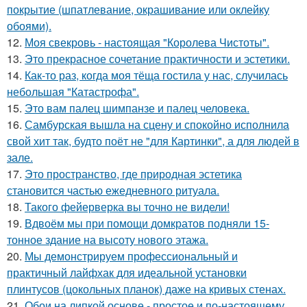
покрытие (шпатлевание, окрашивание или оклейку
обоями).
12.
Моя свекровь - настоящая "Королева Чистоты".
13.
Это прекрасное сочетание практичности и эстетики.
14.
Как-то раз, когда моя тёща гостила у нас, случилась
небольшая "Катастрофа".
15.
Это вам палец шимпанзе и палец человека.
16.
Самбурская вышла на сцену и спокойно исполнила
свой хит так, будто поёт не "для Картинки", а для людей в
зале.
17.
Это пространство, где природная эстетика
становится частью ежедневного ритуала.
18.
Такого фейерверка вы точно не видели!
19.
Вдвоём мы при помощи домкратов подняли 15-
тонное здание на высоту нового этажа.
20.
Мы демонстрируем профессиональный и
практичный лайфхак для идеальной установки
плинтусов (цокольных планок) даже на кривых стенах.
21.
Обои на липкой основе - простое и по-настоящему