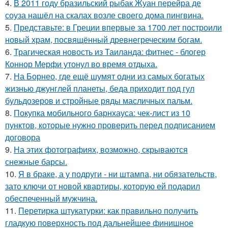
4.
В 2011 году бразильский рыбак Жуан перейра де
соуза нашёл на скалах возле своего дома пингвина.
5.
Представьте: в Греции впервые за 1700 лет построили
новый храм, посвящённый древнегреческим богам.
6.
Трагическая новость из Таиланда: фитнес - блогер
Коннор Мерфи утонул во время отдыха.
7.
На Борнео, где ещё шумят одни из самых богатых
жизнью джунглей планеты, беда приходит под гул
бульдозеров и стройные ряды масличных пальм.
8.
Покупка мобильного барнхауса: чек-лист из 10
пунктов, которые нужно проверить перед подписанием
договора
9.
На этих фотографиях, возможно, скрываются
снежные барсы.
10.
Я в браке, а у подруги - ни штампа, ни обязательств,
зато ключи от новой квартиры, которую ей подарил
обеспеченный мужчина.
11.
Перетирка штукатурки: как правильно получить
гладкую поверхность под дальнейшее финишное