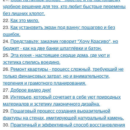
удобное решение для тех, кто любит быстрые перемены
без лишних хлопот.
22.
Как это мило.
23.
Как установить экран под ванну: пошагово и без
ошибок.
24.
Представьте: заказчик говорит "Хочу Красиво", но
бюджет - как на две банки шпатлёвки и батон.
25.
Эта кухня - настоящее сердце дома, где уют и
эстетика слились воедино.
26.
Ремонт квартиры - процесс сложный, требующий не
только финансовых затрат, но и внимательности,
терпения и грамотного планирования.
27.
Доброе видео дня!
28.
Интерьер, который сочетает в себе уют природных
материалов и эстетику лаконичного дизайна.
29.
Пошаговый процесс создания выразительной
фактуры на стенах, имитирующей натуральный камень.
30.
Практичный и эффективный способ восстановления