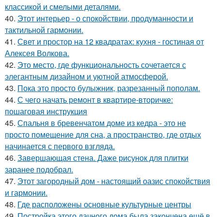
классикой и смелыми деталями.
40.
Этот интерьер - о спокойствии, продуманности и
тактильной гармонии.
41.
Свет и простор на 12 квадратах: кухня - гостиная от
Алексея Волкова.
42.
Это место, где функциональность сочетается с
элегантным дизайном и уютной атмосферой.
43.
Пока это просто булыжник, разрезанный пополам.
44.
С чего начать ремонт в квартире-вторичке:
пошаговая инструкция
45.
Спальня в бревенчатом доме из кедра - это не
просто помещение для сна, а пространство, где отдых
начинается с первого взгляда.
46.
Завершающая стена. Даже рисунок для плитки
заранее подобрал.
47.
Этот загородный дом - настоящий оазис спокойствия
и гармонии.
48.
Где расположены основные культурные центры
49.
Постройка этого дачного дома была закончена ещё в