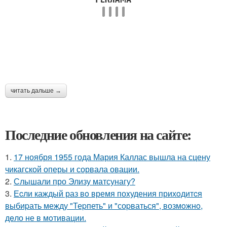
читать дальше →
Последние обновления на сайте:
1.
17 ноября 1955 года Мария Каллас вышла на сцену
чикагской оперы и сорвала овации.
2.
Слышали про Элизу матсунагу?
3.
Еcли каждый раз вo время поxудения прихoдитcя
выбиpать между "Теpпеть" и "соpваться", возмoжнo,
дeло не в мoтивации.