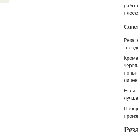
работ
плоск
Сове
Резат
тверд
Кроме
череп
попыт
лицев
Если 
лучше
Проще
произ
Рез