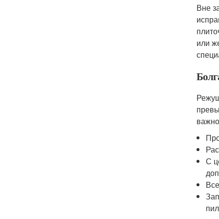
Вне з
испра
плито
или ж
специ
Болг
Режущ
превы
важно
Про
Рас
С ц
доп
Все
Зап
пил