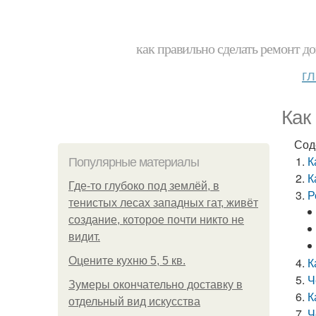
как правильно сделать ремонт до
г
Как
Сод
К
Популярные материалы
К
Где-то глубоко под землёй, в
Р
тенистых лесах западных гат, живёт
создание, которое почти никто не
видит.
Оцените кухню 5, 5 кв.
К
Ч
Зумеры окончательно доставку в
К
отдельный вид искусства
Ч