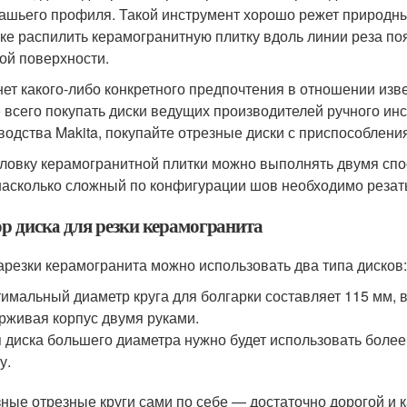
ашьего профиля. Такой инструмент хорошо режет природны
ке распилить керамогранитную плитку вдоль линии реза по
ой поверхности.
нет какого-либо конкретного предпочтения в отношении изв
 всего покупать диски ведущих производителей ручного инс
водства Makita, покупайте отрезные диски с приспособлен
ловку керамогранитной плитки можно выполнять двумя спос
 насколько сложный по конфигурации шов необходимо резат
р диска для резки керамогранита
арезки керамогранита можно использовать два типа дисков:
имальный диаметр круга для болгарки составляет 115 мм, в
рживая корпус двумя руками.
 диска большего диаметра нужно будет использовать боле
у.
ные отрезные круги сами по себе — достаточно дорогой и 