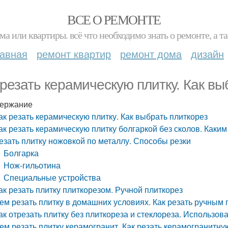
ВСЕ О РЕМОНТЕ
ма или квартиры. всё что необходимо знать о ремонте, а
лавная
ремонт квартир
ремонт дома
дизайн
 резать керамическую плитку. Как вы
ержание
ак резать керамическую плитку. Как выбрать плиткорез
ак резать керамическую плитку болгаркой без сколов. Каки
езать плитку ножовкой по металлу. Способы резки
Болгарка
Нож-гильотина
Специальные устройства
ак резать плитку плиткорезом. Ручной плиткорез
ем резать плитку в домашних условиях. Как резать ручным
ак отрезать плитку без плиткореза и стеклореза. Использов
ем резать плитку керамогранит. Как резать керамогранитну