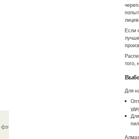
череп
попыт
лицев
Если 
лучше
произ
Распи
того,
Выбо
Для н
Опт
уде
Для
⇦
пил
Алмаз