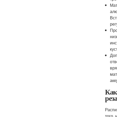
Мат
алю
Вст
рег
Про
низ
инс
кус
Доп
отв
вря
мат
акк
Как
рез
Распи
того,