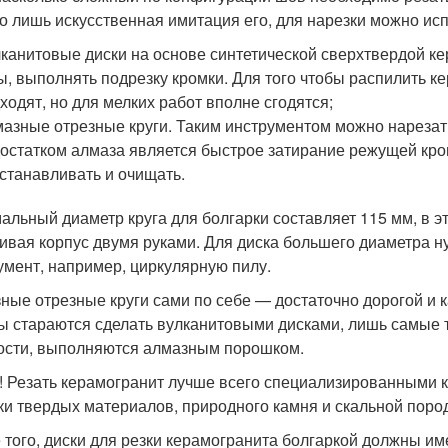
го лишь искусственная имитация его, для нарезки можно исп
канитовые диски на основе синтетической сверхтвердой ке
ы, выполнять подрезку кромки. Для того чтобы распилить ке
ходят, но для мелких работ вполне сгодятся;
азные отрезные круги. Таким инструментом можно нареза
остатком алмаза является быстрое затирание режущей кро
станавливать и очищать.
альный диаметр круга для болгарки составляет 115 мм, в э
ивая корпус двумя руками. Для диска большего диаметра 
умент, например, циркулярную пилу.
ные отрезные круги сами по себе — достаточно дорогой и 
ы стараются сделать вулканитовыми дисками, лишь самые то
ости, выполняются алмазным порошком.
! Резать керамогранит лучше всего специализированными к
ки твердых материалов, природного камня и скальной поро
 того, диски для резки керамогранита болгаркой должны им