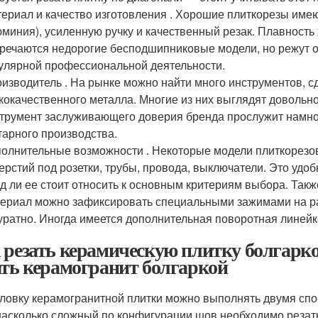
ериал и качество изготовления . Хорошие плиткорезы имею
миния), усиленную ручку и качественный резак. Плавность
речаются недорогие бесподшипниковые модели, но режут он
улярной профессиональной деятельности.
изводитель . На рынке можно найти много инструментов, 
кокачественного металла. Многие из них выглядят довольн
трумент заслуживающего доверия бренда прослужит намно
тарного производства.
олнительные возможности . Некоторые модели плиткорезо
ерстий под розетки, трубы, провода, выключатели. Это удо
д ли ее стоит относить к основным критериям выбора. Так
ериал можно зафиксировать специальными зажимами на раб
уратно. Иногда имеется дополнительная поворотная линейк
 резать керамическую плитку болгарко
ать керамогранит болгаркой
ловку керамогранитной плитки можно выполнять двумя спос
 насколько сложный по конфигурации шов необходимо резать.