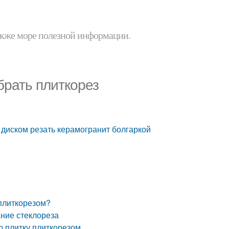
 также море полезной информации.
брать плиткорез
м диском резать керамогранит болгаркой
 плиткорезом?
ание стеклореза
ю плитку плиткорезом