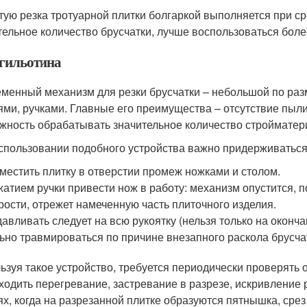
тую резка тротуарной плитки болгаркой выполняется при ср
тельное количество брусчатки, лучше воспользоваться бол
гильотина
менный механизм для резки брусчатки – небольшой по раз
ями, ручками. Главные его преимущества – отсутствие пыли
жность обрабатывать значительное количество стройматер
спользовании подобного устройства важно придерживаться
местить плитку в отверстии промеж ножками и столом.
атием ручки привести нож в работу: механизм опустится, п
рости, отрежет намеченную часть плиточного изделия.
авливать следует на всю рукоятку (нельзя только на оконч
ьно травмироваться по причине внезапного раскола брусча
ьзуя такое устройство, требуется периодически проверять о
ходить перегревание, застревание в разрезе, искривление 
ях, когда на разрезанной плитке образуются пятнышка, срез