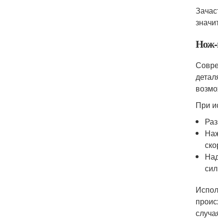
Зачас
значи
Нож-
Совре
детал
возмо
При и
Раз
Наж
ско
Над
сил
Испол
проис
случа