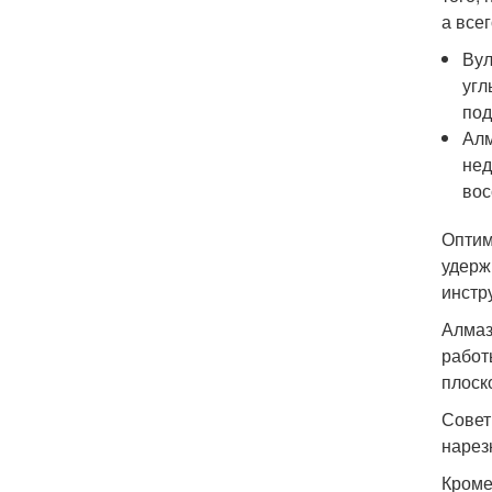
а все
Вул
угл
под
Алм
нед
вос
Оптим
удерж
инстр
Алмаз
работ
плоск
Совет
нарез
Кроме