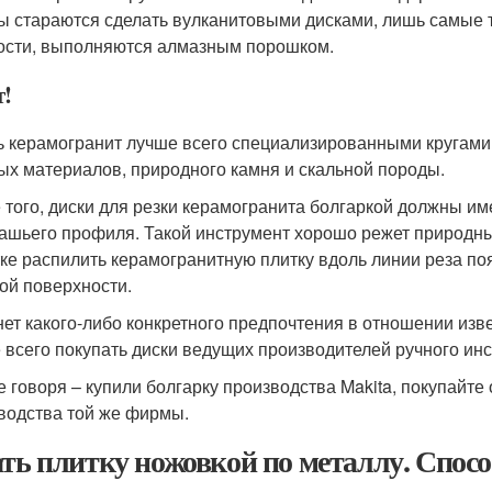
ы стараются сделать вулканитовыми дисками, лишь самые то
ости, выполняются алмазным порошком.
т!
ь керамогранит лучше всего специализированными кругами,
ых материалов, природного камня и скальной породы.
 того, диски для резки керамогранита болгаркой должны им
ашьего профиля. Такой инструмент хорошо режет природны
ке распилить керамогранитную плитку вдоль линии реза по
ой поверхности.
нет какого-либо конкретного предпочтения в отношении изв
 всего покупать диски ведущих производителей ручного ин
 говоря – купили болгарку производства Makita, покупайте
водства той же фирмы.
ать плитку ножовкой по металлу. Спос