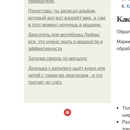
превратили.
К
Представь: ты записал альбом,
Как
который вот-вот взорвёт мир, а сам
в этот момент ночуешь в машине.
Обрат
Двигатель для мотоблока Лифан:
Марки
все, что нужно знать о мощности и
обраб
эффективности
Заточка сверла по металлу.
Дедушка с витилиго шьёт кукол для
детей с таким же диагнозом - и это
трогает до слёз.
Тол
шир
Раз
тре