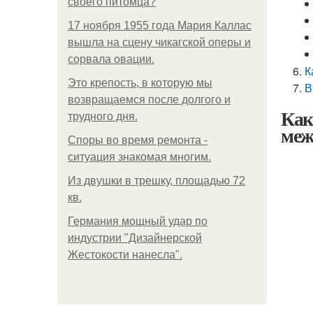
своего питомца?
17 ноября 1955 года Мария Каллас
вышла на сцену чикагской оперы и
сорвала овации.
К
Это крепость, в которую мы
В
возвращаемся после долгого и
Как
трудного дня.
меж
Споры во время ремонта -
ситуация знакомая многим.
Из двушки в трешку, площадью 72
кв.
Германия мощный удар по
индустрии "Дизайнерской
Жестокости нанесла".