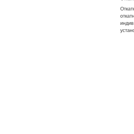
Откат
откат
индив
устан