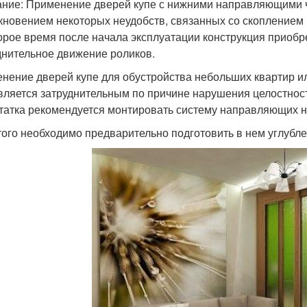
ние: Применение дверей купе с нижними направляющими 
кновением некоторых неудобств, связанных со скоплением пы
орое время после начала эксплуатации конструкция приобр
днительное движение роликов.
нение дверей купе для обустройства небольших квартир ил
является затруднительным по причине нарушения целостност
татка рекомендуется монтировать систему направляющих н
того необходимо предварительно подготовить в нем углублен