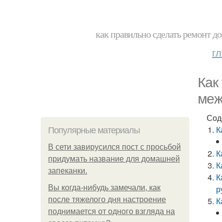
как правильно сделать ремонт до
г
Как
меж
Сод
К
Популярные материалы
В сети завирусился пост с просьбой
К
придумать название для домашней
К
запеканки.
К
Вы когда-нибудь замечали, как
р
после тяжелого дня настроение
К
поднимается от одного взгляда на