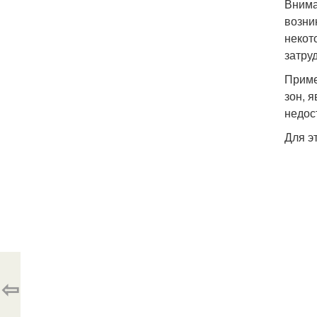
Внима
возни
некот
затру
Приме
зон, 
недос
Для э
⇦