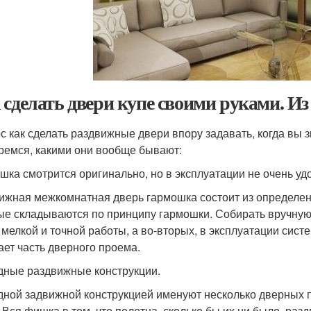
 сделать двери купе своими руками. Из
с как сделать раздвижные двери впору задавать, когда вы з
ремся, какими они вообще бывают:
шка смотрится оригинально, но в эксплуатации не очень уд
ижная межкомнатная дверь гармошка состоит из определен
ые складываются по принципу гармошки. Собирать вручную 
 мелкой и точной работы, а во-вторых, в эксплуатации сист
ает часть дверного проема.
дные раздвижные конструкции.
дной задвижной конструкцией именуют несколько дверных 
. Вся фишка в том, что полотна, сколько бы их ни было, раз