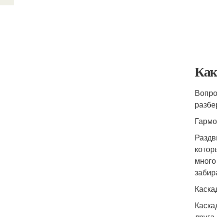
Как
Вопро
разбе
Гармо
Раздв
котор
много
забир
Каска
Каска
друга