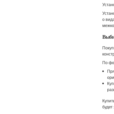
Устан
Устан
о вид
межко
Выби
Покуп
конст
По фо
Пря
ори
Куп
раз
Купит
будет