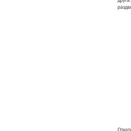
раздв
Откат