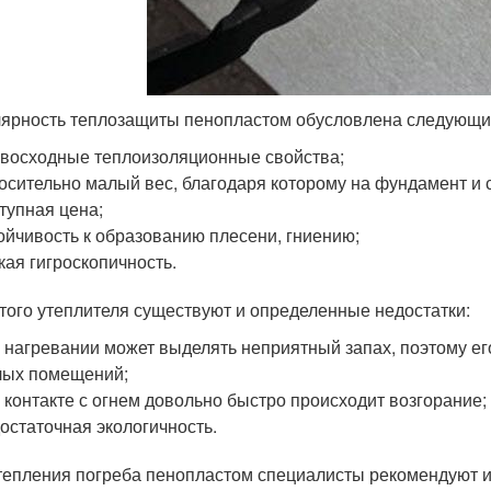
ярность теплозащиты пенопластом обусловлена следующ
восходные теплоизоляционные свойства;
осительно малый вес, благодаря которому на фундамент и 
тупная цена;
ойчивость к образованию плесени, гниению;
кая гигроскопичность.
этого утеплителя существуют и определенные недостатки:
 нагревании может выделять неприятный запах, поэтому ег
лых помещений;
 контакте с огнем довольно быстро происходит возгорание;
остаточная экологичность.
тепления погреба пенопластом специалисты рекомендуют 