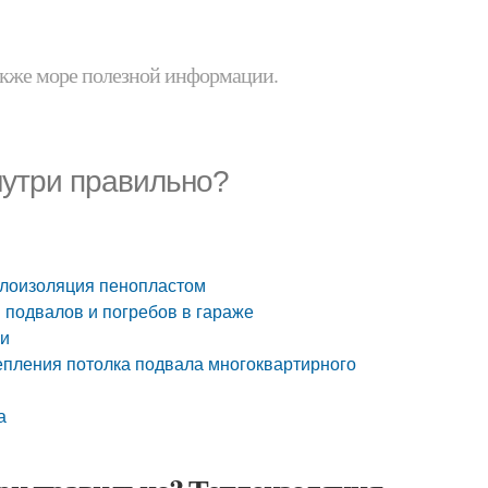
 также море полезной информации.
нутри правильно?
еплоизоляция пенопластом
 подвалов и погребов в гараже
жи
епления потолка подвала многоквартирного
а