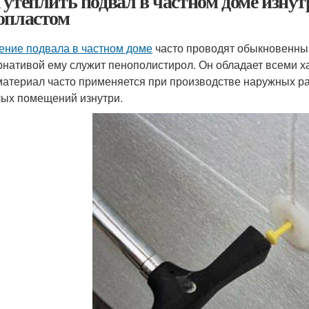
 утеплить подвал в частном доме изну
опластом
ение подвала в частном доме
часто проводят обыкновенны
рнативой ему служит пенополистирол. Он обладает всеми х
материал часто применяется при производстве наружных ра
ых помещений изнутри.