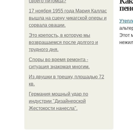
Как
своего питомца?
пен
17 ноября 1955 года Мария Каллас
вышла на сцену чикагской оперы и
Утепл
сорвала овации.
альте
Этот 
Это крепость, в которую мы
нежил
возвращаемся после долгого и
трудного дня.
Споры во время ремонта -
ситуация знакомая многим.
Из двушки в трешку, площадью 72
кв.
Германия мощный удар по
индустрии "Дизайнерской
Жестокости нанесла".