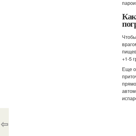
парои
Как
пог
Чтобы
враго
пищев
+1-5 
Еще о
прито
прямо
автом
испар
⇦