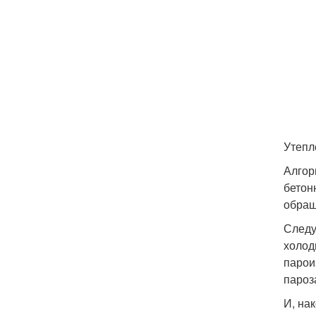
Утепл
Алгор
бетон
обращ
Следу
холод
парои
пароз
И, на