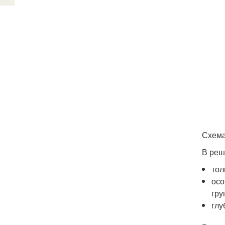
Схема
В реш
тол
осо
гру
глу