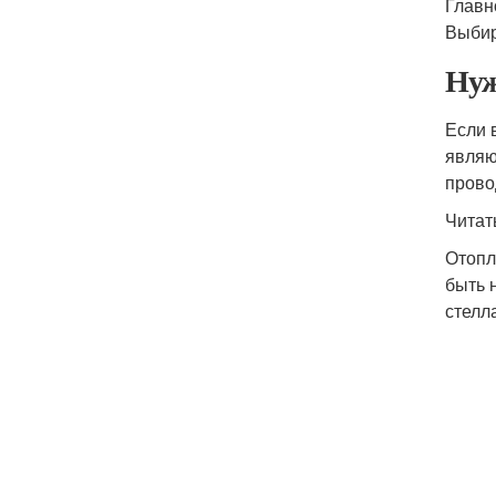
Главн
Выбир
Нуж
Если 
являю
прово
Читат
Отопл
быть 
стелл