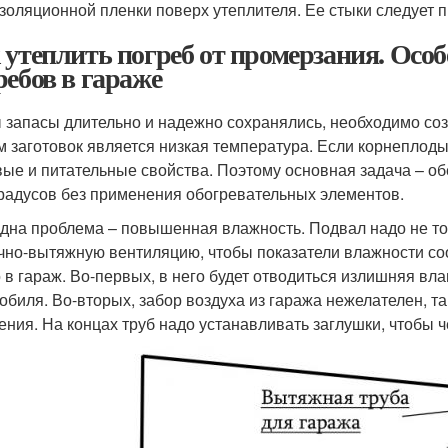
золяционной пленки поверх утеплителя. Ее стыки следует
 утеплить погреб от промерзания. Особ
ребов в гараже
 запасы длительно и надежно сохранялись, необходимо соз
м заготовок является низкая температура. Если корнеплоды
ые и питательные свойства. Поэтому основная задача – об
градусов без применения обогревательных элементов.
дна проблема – повышенная влажность. Подвал надо не тол
чно-вытяжную вентиляцию, чтобы показатели влажности со
 в гараж. Во-первых, в него будет отводиться излишняя вл
обиля. Во-вторых, забор воздуха из гаража нежелателен, т
ения. На концах труб надо устанавливать заглушки, чтобы ч