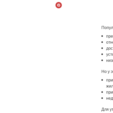
Попул
пре
отн
дос
уст
низ
Но у 
при
жи
при
нед
Для у