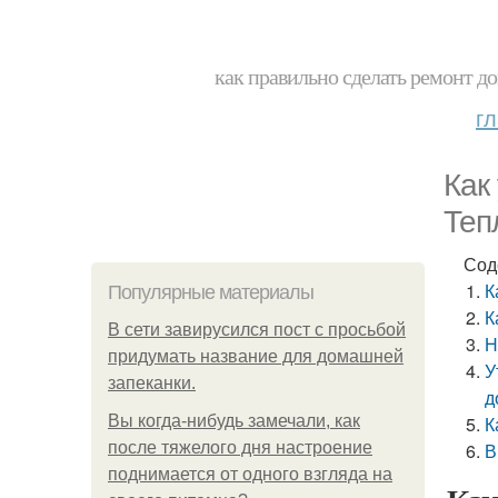
как правильно сделать ремонт до
г
Как
Теп
Сод
К
Популярные материалы
К
В сети завирусился пост с просьбой
Н
придумать название для домашней
У
запеканки.
д
Вы когда-нибудь замечали, как
К
после тяжелого дня настроение
В
поднимается от одного взгляда на