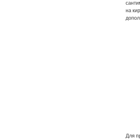
санти
на ки
допол
Для п