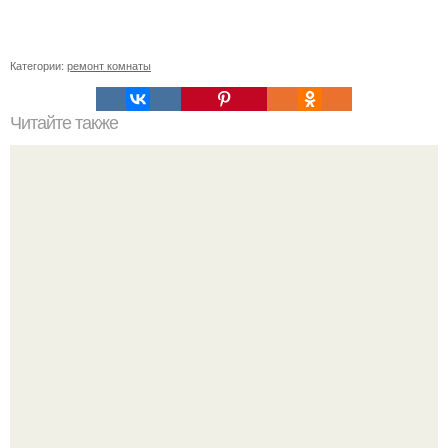
Категории:
ремонт комнаты
Читайте также
Сколько плитки нужно на ванную 3 кв м. Как рассчитать
количество плитки для пола