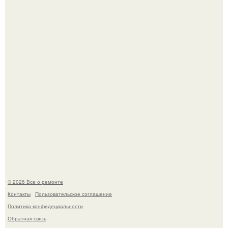
Он всего лишь развозил пиццу той ночью.
История, от которой мороз по коже: корейская модель
настолько увлеклась пластикой, что вколола себе в лицо
кулинарное масло.
© 2026 Все о ремонте
Контакты
Пользовательское соглашение
Политика конфидециальности
Обратная связь