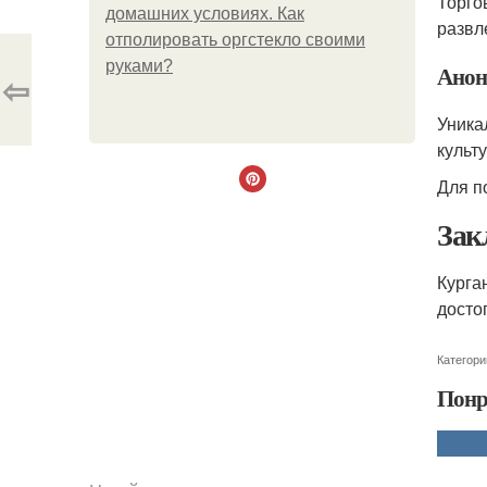
Торго
домашних условиях. Как
развл
отполировать оргстекло своими
руками?
Анон
⇦
Уника
культ
Для п
Зак
Курга
досто
Категори
Понр