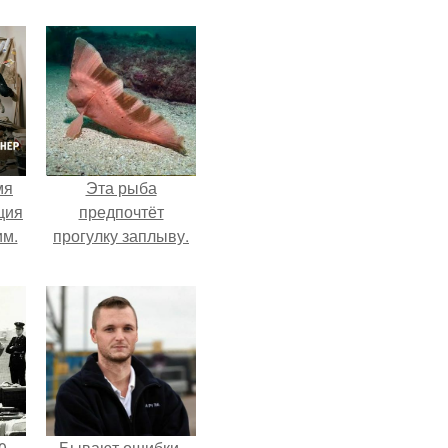
мя
Эта рыба
ция
предпочтёт
им.
прогулку заплыву.
0
Бывают ошибки,