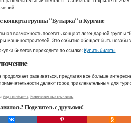
во-развлекательный комплекс "СитиМолл" открылся в 2025 
ечений.
с концерта группы "Бутырка" в Кургане
льная возможность посетить концерт легендарной группы "Б
уры машиностроителей. Это событие обещает быть незабы
окупки билетов переходите по ссылке:
Купить билеты
лючение
н продолжает развиваться, предлагая все больше интерес
примечательности делают город привлекательным для тури
и:
Водные объекты
,
Развлекательные комплексы
авилось? Поделитесь с друзьями!