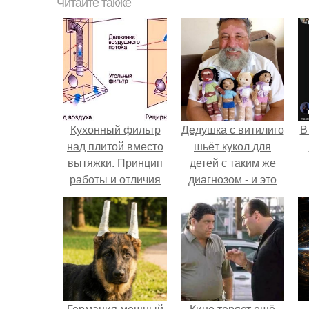
Читайте также
Кухонный фильтр
Дедушка с витилиго
В
над плитой вместо
шьёт кукол для
вытяжки. Принцип
детей с таким же
работы и отличия
диагнозом - и это
от обычной
трогает до слёз.
вытяжки
Германия мощный
Кино теряет ещё