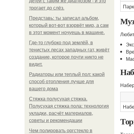
детей с таким же диагнозом - и это
Парк
трогает до слёз.
Муз
Представь: ты записал альбом,
который вот-вот взорвёт мир, а сам
в этот момент ночуешь в машине.
Любит
Где-то глубоко под землёй, в
Экс
тенистых лесах западных гат, живёт
Вр
создание, которое почти никто не
Мас
видит.
Наб
Радиаторы или теплый пол: какой
способ отопления лучше для
Набер
вашего дома
Стяжка полусухая стяжка.
Набе
Полусухая стяжка пола: технология
укладки, расчёт материалов,
Тор
советы и рекомендации
Чем полировать оргстекло в