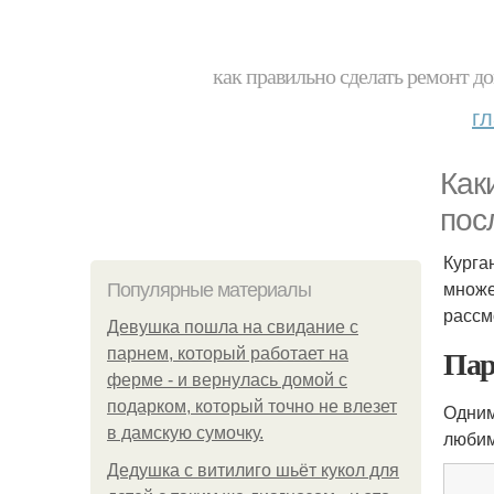
как правильно сделать ремонт до
г
Как
пос
Курга
множе
Популярные материалы
рассм
Девушка пошла на свидание с
Пар
парнем, который работает на
ферме - и вернулась домой с
подарком, который точно не влезет
Одним
в дамскую сумочку.
любим
Дедушка с витилиго шьёт кукол для