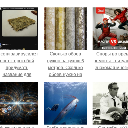
 сети завирусился
Сколько обоев
Споры во вре
пост с просьбой
нужно на кухню 6
ремонта - ситуа
придумать
метров. Сколько
знакомая мног
название для
обоев нужно на
домашней
комнату
запеканки.
Физики нашли в
Рыба судного дня
Сентябрь 197