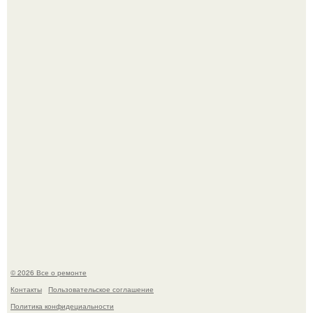
В Китaе обнаружили гигaнтскую воронку глубиной в 200
метров с первобытным лесом внутри.
Мир моды, кажется, перевернулся.
© 2026 Все о ремонте
Контакты
Пользовательское соглашение
Политика конфидециальности