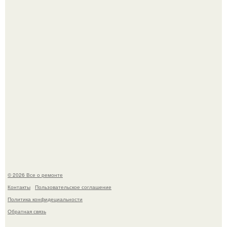
Бывают ошибки, которые обходятся в целое состояние.
Башня дьявола. Девилс - тауэр (Devils Tower) или башня
дьявола - монолит вулканического происхождения
высотой 1558 м над уровнем моря.
© 2026 Все о ремонте
Контакты
Пользовательское соглашение
Политика конфидециальности
Обратная связь