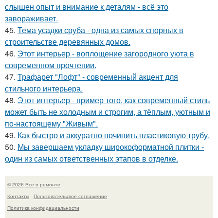
слышен опыт и внимание к деталям - всё это
завораживает.
45.
Тема усадки сруба - одна из самых спорных в
строительстве деревянных домов.
46.
Этот интерьер - воплощение загородного уюта в
современном прочтении.
47.
Трафарет "Лофт" - современный акцент для
стильного интерьера.
48.
Этот интерьер - пример того, как современный стиль
может быть не холодным и строгим, а тёплым, уютным и
по-настоящему "Живым".
49.
Как быстро и аккуратно починить пластиковую трубу.
50.
Мы завершаем укладку широкоформатной плитки -
один из самых ответственных этапов в отделке.
© 2026 Все о ремонте
Контакты
Пользовательское соглашение
Политика конфидециальности