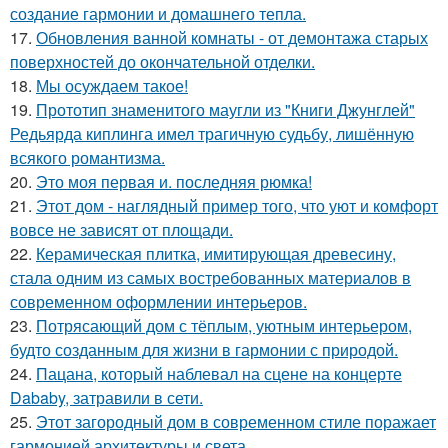
создание гармонии и домашнего тепла.
17.
Обновления ванной комнаты - от демонтажа старых
поверхностей до окончательной отделки.
18.
Мы осуждаем такое!
19.
Прототип знаменитого маугли из "Книги Джунглей"
Редьярда киплинга имел трагичную судьбу, лишённую
всякого романтизма.
20.
Это моя первая и. последняя рюмка!
21.
Этот дом - наглядный пример того, что уют и комфорт
вовсе не зависят от площади.
22.
Керамическая плитка, имитирующая древесину,
стала одним из самых востребованных материалов в
современном оформлении интерьеров.
23.
Потрясающий дом с тёплым, уютным интерьером,
будто созданным для жизни в гармонии с природой.
24.
Пацана, который наблевал на сцене на концерте
Dababy, затравили в сети.
25.
Этот загородный дом в современном стиле поражает
гармонией архитектуры и света.