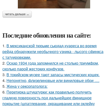
читать дальше →
Последние обновления на сайте:
1.
В мексиканской тюрьме сьюдад-хуареса во время
рейда обнаружили необычного узника - лысого сфинкса
с татуировками.
2.
Оскар 1934 года запомнился не столько триумфом,
сколько парой жестоких конфузов.
3.
В токийском музее тают запасы мистических кошек.
4.
Непонятно, флизелиновые или виниловые обои ….
5.
Жена у ceкcопатолога:
6.
Перетирка штукатурки: как правильно получить
гладкую поверхность под дальнейшее финишное
покрытие (шпатлевание, окрашивание или оклейку