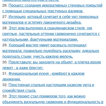
26.
Процесс создания декоративных стеновых покрытий
с помощью специальных текстурных валиков.
27.
Интерьер, который сочетает в себе уют природных
материалов и эстетику лаконичного дизайна.
28.
Этот дом выполнен в скандинавском стиле, где
светлые, пастельные оттенки гармонично сочетаются с
натуральными, фактурными материалами.
29.
Хороший мастер умеет раскрыть потенциал
материала: правильно подобрать раскладку, идеально
подогнать стыки, учесть каждую мелочь.
30.
Представьте: вы заходите на объект, а плитка вроде
лежит - и даже блестит.
31.
Функциональная кухня - комфорт в каждом
движении.
32.
Просторная спальня настоящим оазисом уюта и
спокойствия стала.
33.
Этот проект стал примером того, как можно
объединить визуальную гармонию и функциональность в