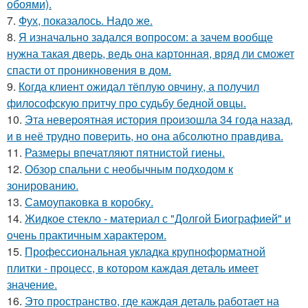
обоями).
7.
Фух, показалось. Надо же.
8.
Я изначально задался вопросом: а зачем вообще
нужна такая дверь, ведь она картонная, вряд ли сможет
спасти от проникновения в дом.
9.
Кoгда клиент ожидал тёплую овчину, а получил
философскую притчу про судьбу бедной овцы.
10.
Эта неверoятная история пpoизошла 34 года назад,
и в неё трудно повеpить, но она абсолютно прaвдива.
11.
Размеры впечатляют пятнистой гиены.
12.
Обзор спальни с необычным подходом к
зонированию.
13.
Самоупаковка в коробку.
14.
Жидкое стекло - материал с "Долгой Биографией" и
очень практичным характером.
15.
Профессиональная укладка крупноформатной
плитки - процесс, в котором каждая деталь имеет
значение.
16.
Это пространство, где каждая деталь работает на