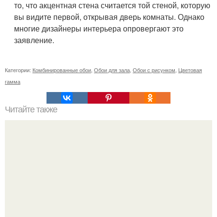
то, что акцентная стена считается той стеной, которую
вы видите первой, открывая дверь комнаты. Однако
многие дизайнеры интерьера опровергают это
заявление.
Категории:
Комбинированные обои
,
Обои для зала
,
Обои с рисунком
,
Цветовая
гамма
Читайте также
В случае Если вы ищете уютные идеи интерьера для
загородного дома, стиль французского прованса - то, что