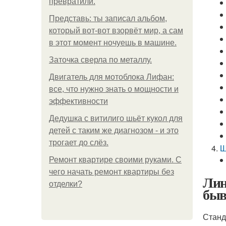
превратили.
Представь: ты записал альбом,
который вот-вот взорвёт мир, а сам
в этот момент ночуешь в машине.
Заточка сверла по металлу.
Двигатель для мотоблока Лифан:
все, что нужно знать о мощности и
эффективности
Дедушка с витилиго шьёт кукол для
детей с таким же диагнозом - и это
трогает до слёз.
Ш
Ремонт квартире своими руками. С
чего начать ремонт квартиры без
Лин
отделки?
быв
Станд