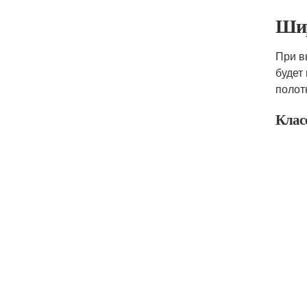
Шир
При в
будет
полот
Клас