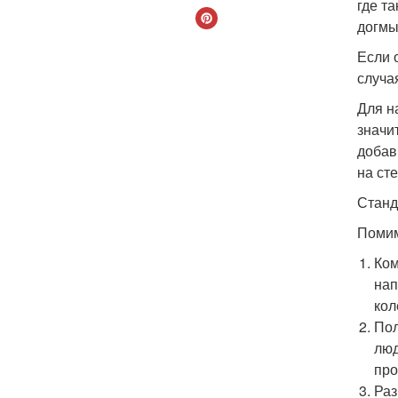
где т
догмы
Если 
случа
Для н
значи
добав
на ст
Станд
Помим
Ком
нап
кол
Пол
люд
про
Раз