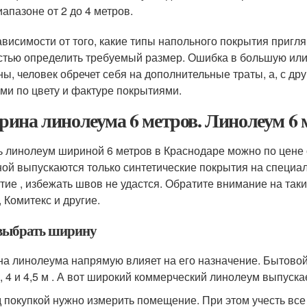
иапазоне от 2 до 4 метров.
ависимости от того, какие типы напольного покрытия пригл
стью определить требуемый размер. Ошибка в большую или
ны, человек обречет себя на дополнительные траты, а, с дру
ми по цвету и фактуре покрытиями.
ина линолеума 6 метров. Линолеум 6
ь линолеум шириной 6 метров в Краснодаре можно по цене о
ой выпускаются только синтетические покрытия на специа
ие , избежать швов не удастся. Обратите внимание на такие бре
, Комитекс и другие.
выбрать ширину
а линолеума напрямую влияет на его назначение. Бытовой 
 , 4 и 4,5 м . А вот широкий коммерческий линолеум выпускае
 покупкой нужно измерить помещение. При этом учесть все