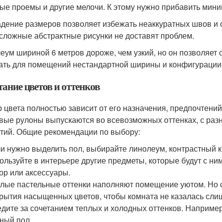
ые проемы и другие мелочи. К этому нужно прибавить мини
дение размеров позволяет избежать неаккуратных швов и с
сложные абстрактные рисунки не доставят проблем.
еум шириной 6 метров дороже, чем узкий, но он позволяет 
ать для помещений нестандартной ширины и конфигурации
ание цветов и оттенков
 цвета полностью зависит от его назначения, предпочтени
вые рулоны выпускаются во всевозможных оттенках, с раз
тий. Общие рекомендации по выбору:
и нужно выделить пол, выбирайте линолеум, контрастный к
ользуйте в интерьере другие предметы, которые будут с ним
ор или аксессуары.
лые пастельные оттенки наполняют помещение уютом. Но 
рытия насыщенных цветов, чтобы комната не казалась сли
дите за сочетанием теплых и холодных оттенков. Например
ный пол .