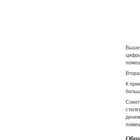
Выше 
цифры
помещ
Втора
К при
больш
Совет
стеля
денеж
помещ
Обща