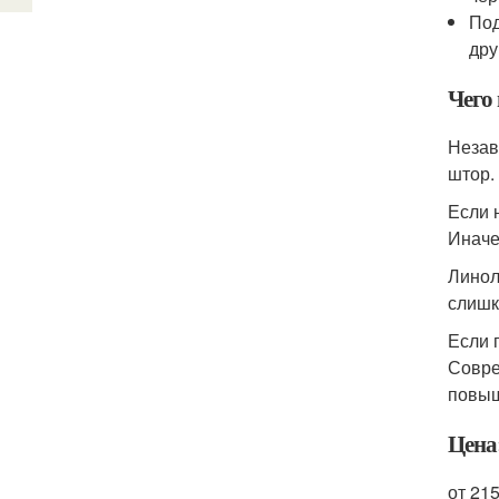
Под
дру
Чего 
Незав
штор.
Если 
Иначе
Линол
слишк
Если 
Совре
повыш
Цена
от 215