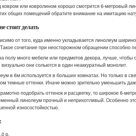
 ковром или ковролином хорошо смотрится 6-метровый лино
гих общих помещений обратите внимание на имитацию нат
не стоит делать
исимо от того, куда именно укладывается линолеум шириной
 Такое сочетание при неосторожном обращении способно п
на полу много мебели или предметов декора, лучше, чтобы о
 визуально они сольются в один неаккуратный монолит.
еум в 6м используется в больших комнатах. Но только в св
ом темные оттенки. Иначе можно зрительно уменьшить даже
грамотно подобрать оттенок и расцветку, то широкое 6-мет
менный линолеум прочный и неприхотливый. Особенно это
енной износостойкостью.
:
.0 р.