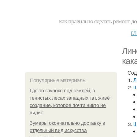
как правильно сделать ремонт до
г
Лин
как
Сод
Л
Популярные материалы
Ш
Где-то глубоко под землёй, в
тенистых лесах западных гат, живёт
создание, которое почти никто не
видит.
Зумеры окончательно доставку в
Ш
отдельный вид искусства