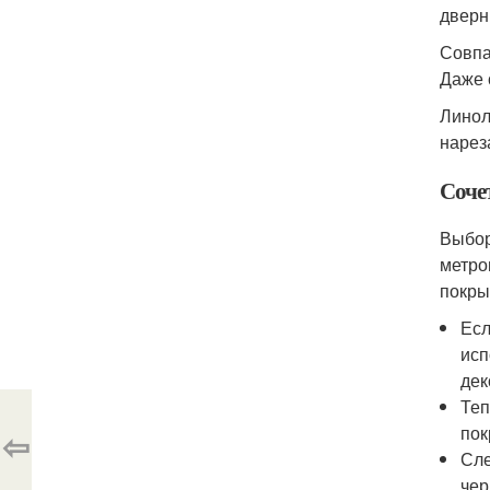
дверн
Совпа
Даже 
Линол
нарез
Сочет
Выбор
метро
покры
Есл
исп
дек
Теп
пок
⇦
Сле
чер