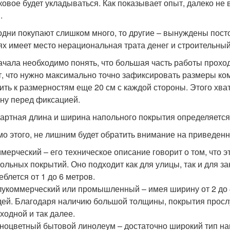
аковое будет укладываться. Как показывает опыт, далеко не
.
одни покупают слишком много, то другие – вынуждены пост
ях имеет место нерациональная трата денег и строительный
ачала необходимо понять, что большая часть работы прохо
т, что нужно максимально точно зафиксировать размеры ко
ить к размерностям еще 20 см с каждой стороны. Этого хва
ену перед фиксацией.
артная длина и ширина напольного покрытия определяется
о этого, не лишним будет обратить внимание на приведен
мерческий – его техническое описание говорит о том, что 
ольных покрытий. Оно подходит как для улицы, так и для 
еблется от 1 до 6 метров.
укоммерческий или промышленный – имея ширину от 2 до 4
ей. Благодаря наличию большой толщины, покрытия прослуж
ходной и так далее.
ноцветный бытовой линолеум – достаточно широкий тип на