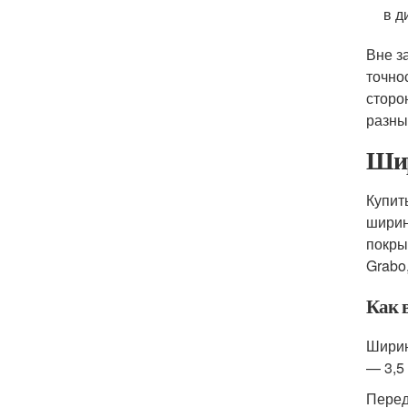
в д
Вне з
точно
сторо
разны
Шир
Купит
ширин
покрыт
Grabo
Как 
Ширин
— 3,5
Перед