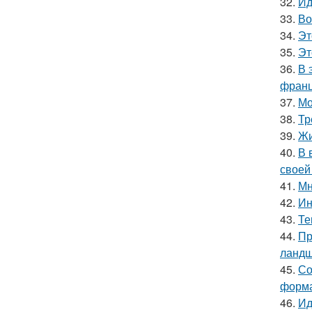
32.
Ид
33.
Во
34.
Эт
35.
Эт
36.
В 
франц
37.
Мо
38.
Тр
39.
Жи
40.
В 
своей
41.
Мн
42.
Ин
43.
Те
44.
Пр
ландш
45.
Со
форма
46.
Ид