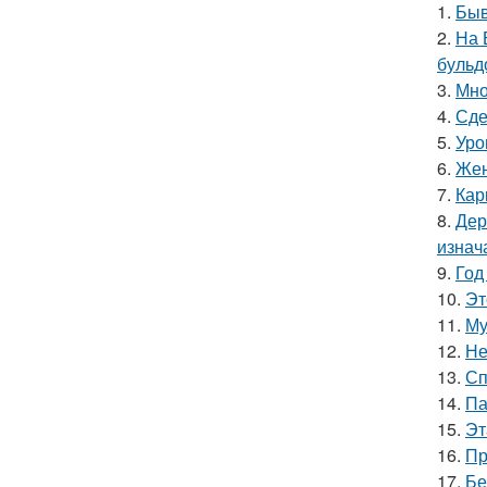
1.
Быв
2.
На 
бульд
3.
Мно
4.
Сде
5.
Уро
6.
Жен
7.
Кар
8.
Дер
изнач
9.
Год
10.
Эт
11.
Му
12.
Не
13.
Сп
14.
Па
15.
Эт
16.
Пр
17.
Бе