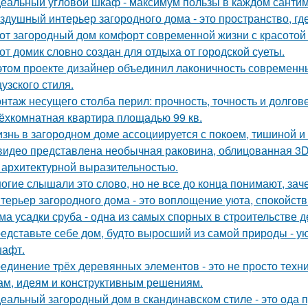
еальный угловой шкаф - максимум пользы в каждом сантим
здушный интерьер загородного дома - это пространство, где 
от загородный дом комфорт современной жизни с красотой 
от домик словно создан для отдыха от городской суеты.
этом проекте дизайнер объединил лаконичность современн
узского стиля.
нтаж несущего столба перил: прочность, точность и долгове
ёхкомнатная квартира площадью 99 кв.
знь в загородном доме ассоциируется с покоем, тишиной и
видео представлена необычная раковина, облицованная 3D
 архитектурной выразительностью.
огие слышали это слово, но не все до конца понимают, зач
терьер загородного дома - это воплощение уюта, спокойств
ма усадки сруба - одна из самых спорных в строительстве 
едставьте себе дом, будто выросший из самой природы - 
афт.
единение трёх деревянных элементов - это не просто техн
м, идеям и конструктивным решениям.
еальный загородный дом в скандинавском стиле - это ода пр