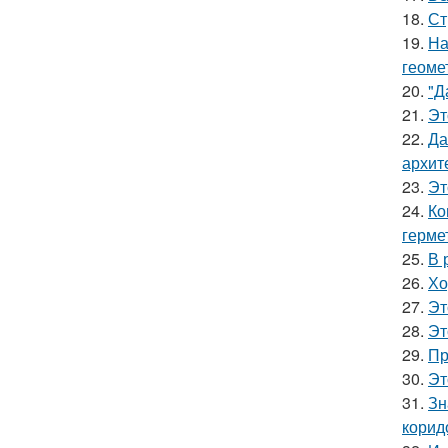
18.
Ст
19.
На
геоме
20.
"Д
21.
Эт
22.
Да
архит
23.
Эт
24.
Ко
герме
25.
В 
26.
Хо
27.
Эт
28.
Эт
29.
Пр
30.
Эт
31.
Зн
корид