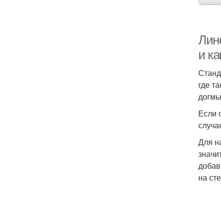
Лин
и к
Станд
где т
догмы
Если 
случа
Для н
значи
добав
на ст