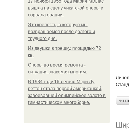
17 ноября 1955 года Мария Каллас
вышла на сцену чикагской оперы и
сорвала овации.
Это крепость, в которую мы
возвращаемся после долгого и
трудного дня.
Из двушки в трешку, площадью 72
кв.
Споры во время ремонта -
ситуация знакомая многим.
Линол
В 1984 году 16-летняя Мэри Лу
Станд
реттон стала первой американкой,
завоевавшей олимпийское золото в
читат
гимнастическом многоборье.
Шир