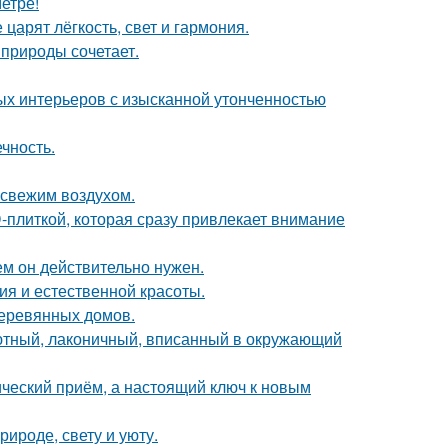
етре!
царят лёгкость, свет и гармония.
природы сочетает.
ых интерьеров с изысканной утонченностью
чность.
 свежим воздухом.
-плиткой, которая сразу привлекает внимание
ем он действительно нужен.
ия и естественной красоты.
деревянных домов.
уютный, лаконичный, вписанный в окружающий
ический приём, а настоящий ключ к новым
ироде, свету и уюту.