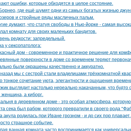
ают ошибки, которые обходятся в целое состояние.
Борнео, где ещё шумят одни из самых богатых жизнью джунг
озеров и стройные ряды масличных пальм.
гие думают, что статуя свободы в Нью-йорке - самая высок
лал комнату для своих маленьких бандитов.
вень редкости: запредельный.
а у ceкcопатолога:
касный дом - современное и практичное решение для комф
евянные поверхности в доме со временем теряют первонач
ально были окрашены качественно и аккуратно.
 назад мы с сестрой стали владелицами трёхкомнатной квар
о тонкое сочетание уюта, элегантности и ощущения времен
жик выглядит настолько нереально накачанным, что будто 
 женщина, а киборг.
альня в деревянном доме - это особая атмосфера, которую
та сека был рабом, которого превратили в своего рода "Фа
а акула родилась при Иване грозном - и до сих пор плавает.
осто страшное событие.
лая ванная комната часто воспринимается как универсальн