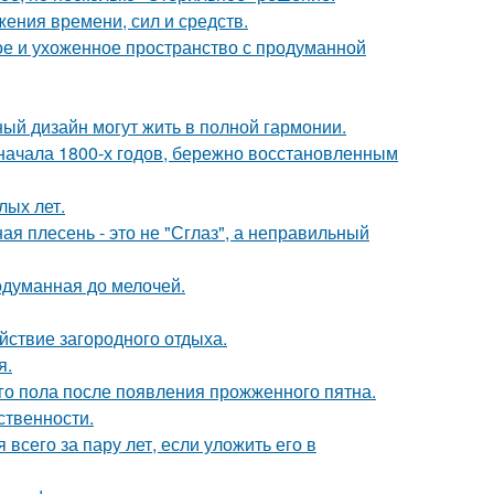
жения времени, сил и средств.
е и ухоженное пространство с продуманной
ный дизайн могут жить в полной гармонии.
ачала 1800-х годов, бережно восстановленным
лых лет.
ая плесень - это не "Сглаз", а неправильный
одуманная до мелочей.
йствие загородного отдыха.
я.
о пола после появления прожженного пятна.
ственности.
всего за пару лет, если уложить его в