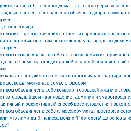
роительство собственного дома - это всегда серьёзные вло
глядный процесс превращения обычного двора в аккуратно
трией.
а, я мошенница!
от домик - настоящий пример того, как природа и современ
вайте полюбуемся этим великолепным загородным домом н
ектором.
от дом словно хранит в себе воспоминания и истории прош
гда после ремонта между плиткой и ванной появляется чёрн
тик.
результате получилась светлая и гармоничная квартира, пр
рошо, когда мужчина в семье с юмором!
от дом объединяет в себе комфорт городской жизни и споко
от загородный дом - воплощение гармонии и умиротворени
актичный и эффективный способ восстановления паркетног
от дом объединяет в себе атмосферу уюта, простора и есте
али, что ламинат 31 класса можно "Протереть" до основания 
оре?