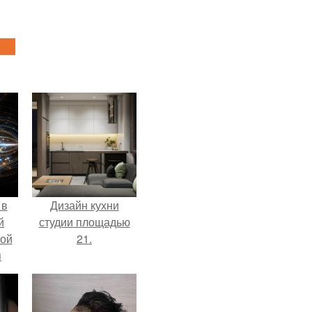
 в
Дизайн кухни
й
студии площадью
кой
21.
я