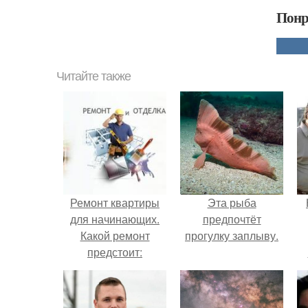
Понр
Читайте также
Ремонт квартиры
Эта рыба
для начинающих.
предпочтёт
Какой ремонт
прогулку заплыву.
предстоит:
косметический или
г
капитальный
В