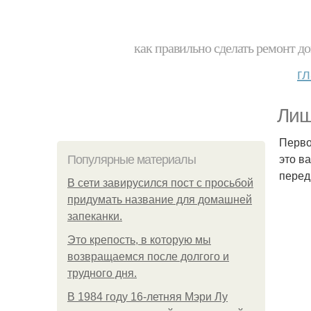
как правильно сделать ремонт до
г
Лиш
Перво
это в
Популярные материалы
перед
В сети завирусился пост с просьбой
придумать название для домашней
запеканки.
Это крепость, в которую мы
возвращаемся после долгого и
трудного дня.
В 1984 году 16-летняя Мэри Лу