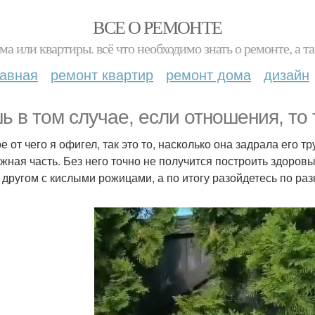
ВСЕ О РЕМОНТЕ
ма или квартиры. всё что необходимо знать о ремонте, а
лавная
ремонт квартир
ремонт дома
дизайн
ь в том случае, если отношения, то 
е от чего я офигел, так это то, насколько она задрала его т
ажная часть. Без него точно не получится построить здоровы
 другом с кислыми рожицами, а по итогу разойдетесь по раз