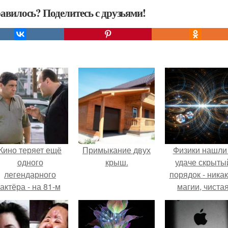
авилось? Поделитесь с друзьями!
Кино теряет ещё
Примыкание двух
Физики нашли
одного
крыш.
удаче скрыты
легендарного
порядок - ника
актёра - на 81-м
магии, чиста
оду жизни не стало
квантовая
инсента пасторе.
механика.