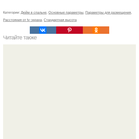
Категории:
Дюйм в спальне
,
Основные параметры
,
Параметры для размещения
,
Расстояния от tv-экрана
,
Стандартная высота
Читайте также
Маленькая 150 на 130 ванна своими руками.