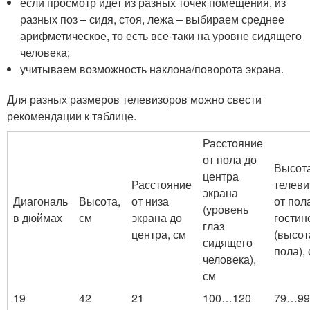
если просмотр идет из разных точек помещения, из
разных поз – сидя, стоя, лежа – выбираем среднее
арифметическое, то есть все-таки на уровне сидящего
человека;
учитываем возможность наклона/поворота экрана.
Для разных размеров телевизоров можно свести
рекомендации к таблице.
Расстояние
от пола до
Высот
центра
Расстояние
телеви
экрана
Диагональ
Высота,
от низа
от пол
(уровень
в дюймах
см
экрана до
гостин
глаз
центра, см
(высот
сидящего
пола),
человека),
см
19
42
21
100…120
79…99