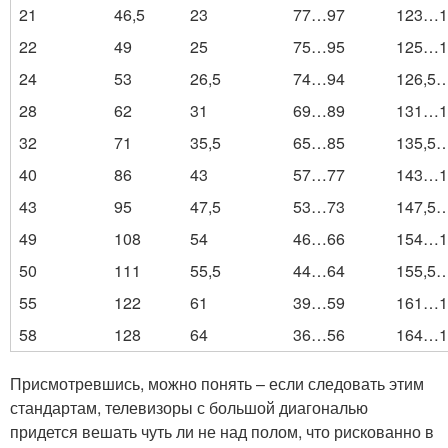
21
46,5
23
77…97
123…1
22
49
25
75…95
125…1
24
53
26,5
74…94
126,5
28
62
31
69…89
131…1
32
71
35,5
65…85
135,5
40
86
43
57…77
143…1
43
95
47,5
53…73
147,5
49
108
54
46…66
154…1
50
111
55,5
44…64
155,5
55
122
61
39…59
161…1
58
128
64
36…56
164…1
Присмотревшись, можно понять – если следовать этим
стандартам, телевизоры с большой диагональю
придется вешать чуть ли не над полом, что рискованно в