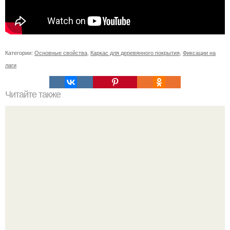
Категории:
Основные свойства
,
Каркас для деревянного покрытия
,
Фиксации на
лаги
Читайте также
Конденсат на пластиковых окнах.