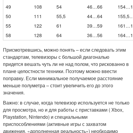
49
108
54
46…66
154…1
50
111
55,5
44…64
155,5
55
122
61
39…59
161…1
58
128
64
36…56
164…1
Присмотревшись, можно понять – если следовать этим
стандартам, телевизоры с большой диагональю
придется вешать чуть ли не над полом, что рискованно в
плане целостности техники. Поэтому можно ввести
поправку. Если минимальное получаемое расстояние
меньше полуметра – стоит увеличить его до этого
значения.
Важно: в случае, когда телевизор используется не только
для просмотра, но и для работы с приставками ( Xbox,
Playstation, Nintendo) и специальными
приспособлениями (активные игры с захватом
движения, «дополненная реальность») необходимо