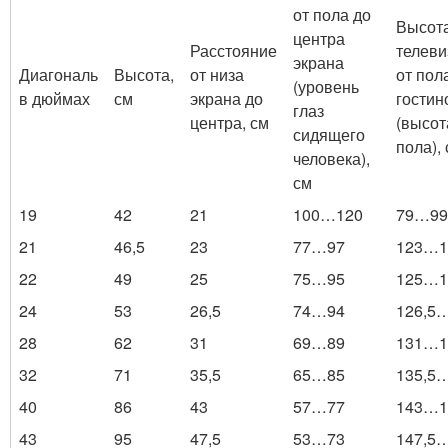
от пола до
Высот
центра
Расстояние
телеви
экрана
Диагональ
Высота,
от низа
от пол
(уровень
в дюймах
см
экрана до
гостин
глаз
центра, см
(высот
сидящего
пола),
человека),
см
19
42
21
100…120
79…99
21
46,5
23
77…97
123…1
22
49
25
75…95
125…1
24
53
26,5
74…94
126,5
28
62
31
69…89
131…1
32
71
35,5
65…85
135,5
40
86
43
57…77
143…1
43
95
47,5
53…73
147,5