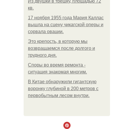
Из двушки в трешку, площадью 72
кв.
17 ноября 1955 года Мария Каллас
вышла на сцену чикагской оперы и
сорвала овации.
Это крепость, в которую мы
возвращаемся после долгого и
трудного дня.
Споры во время ремонта -
ситуация знакомая многим.
В Китaе обнаружили гигaнтскую
воронку глубиной в 200 метров с
первобытным лесом внутри.