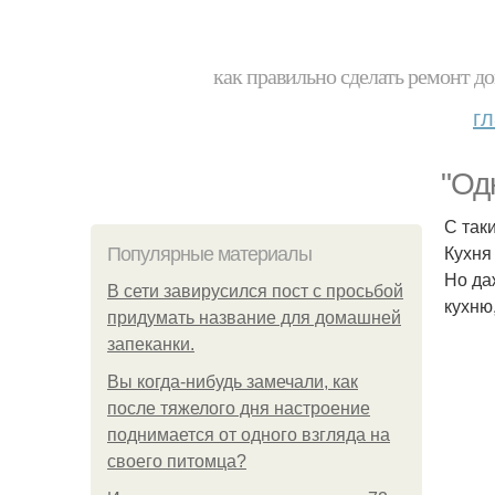
как правильно сделать ремонт до
г
"Од
С так
Кухня 
Популярные материалы
Но да
В сети завирусился пост с просьбой
кухню
придумать название для домашней
запеканки.
Вы когда-нибудь замечали, как
после тяжелого дня настроение
поднимается от одного взгляда на
своего питомца?