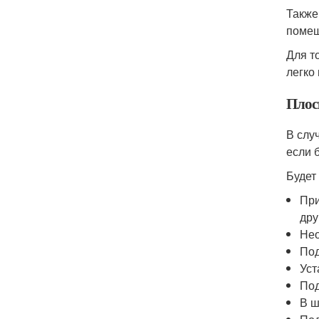
Также
помещ
Для т
легко
Плос
В слу
если 
Будет
При
дру
Нео
Под
Уст
Под
В ш