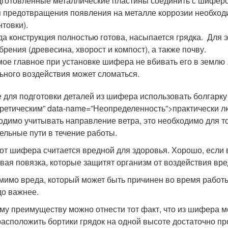
готовленные металлические пластины соединить с шиферо
 предотвращения появления на металле коррозии необход
нтовки).
да конструкция полностью готова, насыпается грядка. Для 
брения (древесина, хворост и компост), а также почву.
ое главное при установке шифера не вбивать его в землю 
ьного воздействия может сломаться.
 для подготовки деталей из шифера использовать болгарку 
оретическим” data-name=”Неопределенность”>практически л
одимо учитывать направление ветра, это необходимо для тог
ельные пути в течение работы.
от шифера считается вредной для здоровья. Хорошо, если в
вая повязка, которые защитят организм от воздействия вр
мимо вреда, который может быть причинен во время работы
до важнее.
ому преимуществу можно отнести тот факт, что из шифера м
расположить бортики грядок на одной высоте достаточно пр