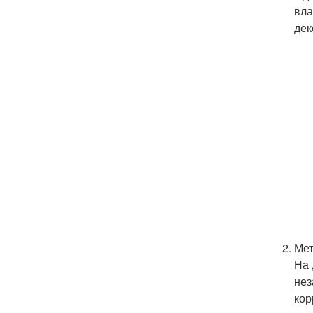
вла
дек
Мет
На 
нез
кор