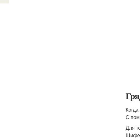
Гря
Когда
С пом
Для т
Шифер