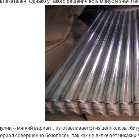
влекателен. Однако у такого решения есть минус и значите
улин – мягкий вариант, изготавливается из целлюлозы, би
ериал совершенно безопасен, так как не включает никаких