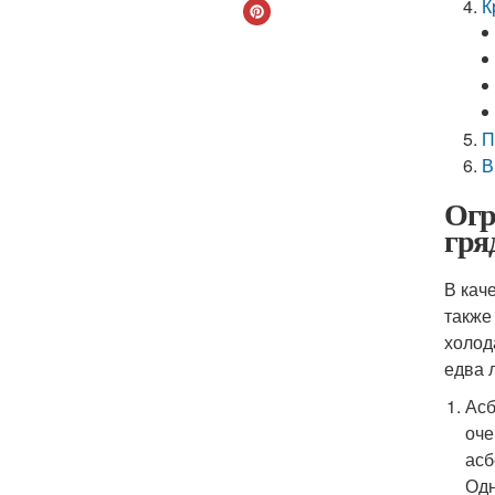
К
П
В
Огр
гря
В кач
также
холод
едва 
Асб
оче
асб
Одн