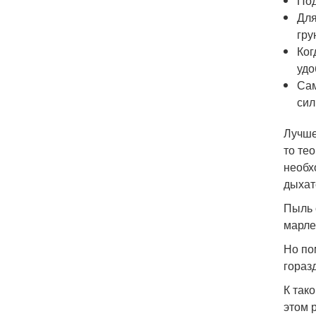
Под
Для
гру
Ког
удо
Сам
сил
Лучше
то те
необх
дыхат
Пыль 
марле
Но по
гораз
К так
этом 