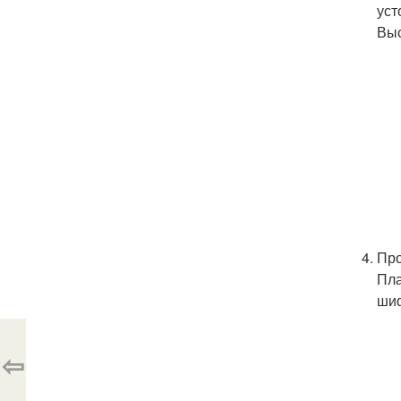
уст
Выс
Про
Пла
шиф
⇦