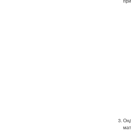
при
Онд
мат