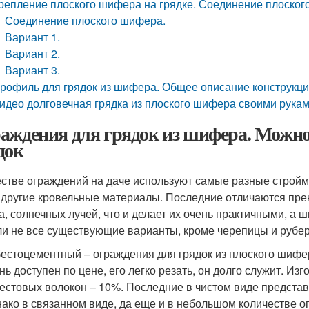
репление плоского шифера на грядке. Соединение плоског
Соединение плоского шифера.
Вариант 1.
Вариант 2.
Вариант 3.
рофиль для грядок из шифера. Общее описание конструкц
идео долговечная грядка из плоского шифера своими руками
аждения для грядок из шифера. Можно
док
естве ограждений на даче используют самые разные стройма
 другие кровельные материалы. Последние отличаются прек
а, солнечных лучей, что и делает их очень практичными, а
ли не все существующие варианты, кроме черепицы и рубе
естоцементный – ограждения для грядок из плоского шифе
нь доступен по цене, его легко резать, он долго служит. Из
естовых волокон – 10%. Последние в чистом виде представ
ако в связанном виде, да еще и в небольшом количестве о