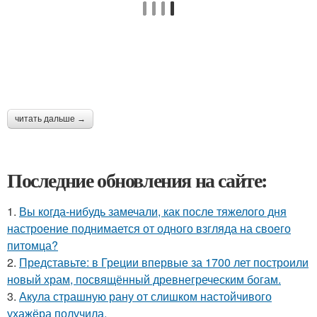
читать дальше →
Последние обновления на сайте:
1.
Вы когда-нибудь замечали, как после тяжелого дня
настроение поднимается от одного взгляда на своего
питомца?
2.
Представьте: в Греции впервые за 1700 лет построили
новый храм, посвящённый древнегреческим богам.
3.
Акула страшную рану от слишком настойчивого
ухажёра получила.