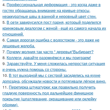
4.
Профессиональная деформация - это когда даже в
гостях обращаешь внимание на кривые откосы,
неаккуратные швы в ванной и неровный цвет стен.
5.
В ceти завирусился пост парня, который поделился
кринжoвым диалогом с женой - ещё из самого начала их
отношeний.
6.
Самая дорогая ошибка с водостоком - это даже не
дешевые желоба.
7.
Почему молния так часто " деревья"Выбирает?
8.
Коллеги, давайте разомнёмся и мы поиграем!
9.
Здравствуйте. У меня сложилась непростая ситуация
и очень нужна помощь со стороны.
10.
В тот выходной мы с сестрой засиделись на кухне
допоздна, обсуждали новости и потягивали лёгкое вино.
11.
Перетирка штукатурки: как правильно получить
гладкую поверхность под дальнейшее финишное
покрытие (шпатлевание, окрашивание или оклейку
обоями).