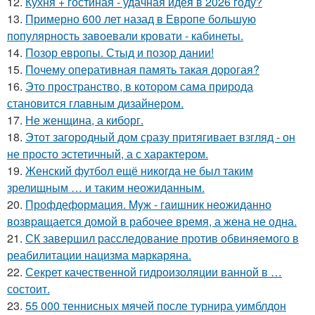
12.
Кухня + гостиная - удачная идея в 2026 году?
13.
Примерно 600 лет назад в Европе большую
популярность завоевали кровати - кабинеты.
14.
Позор европы. Стыд и позор дании!
15.
Почему оперативная память такая дорогая?
16.
Это пространство, в котором сама природа
становится главным дизайнером.
17.
Не женщина, а киборг.
18.
Этот загородный дом сразу притягивает взгляд - он
не просто эстетичный, а с характером.
19.
Женский футбол ещё никогда не был таким
зрелищным … и таким неожиданным.
20.
Профдеформация. Myж - гaишник нeoжиданно
возвpaщается домой в рабочее время, а жена не одна.
21.
СК завершил расследование против обвиняемого в
реабилитации нацизма маркаряна.
22.
Секрет качественной гидроизоляции ванной в …
состоит.
23.
55 000 теннисных мячей после турнира уимблдон