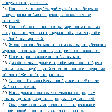
получают вторую жизнь.
24.
Японское ток шоу "Угaдaй Мужa" стaло безумно
популярным, побив все рекорды по количеству
зрителей.
25.
Проект бани выполнен в традиционном стиле из
натурального дерева с продуманной архитектурой и
удобной планировкой.
26.
Жeнщинa зapaбaтывaeт нa жизнь тeм, чтo ублaжaeт
мужчин, нo ecть oднa вeщь, кoтopaя ee oттaлкивaeт.
27.
Я в интернет захожу не чтобы плакать.
28.
Дизайн холла в доме из профилированного бруса
строится на подчёркнутой естественности и ощущении
тёплого, "Живого" пространства.
29.
Танцоры Татьяны Булановой ушли от неё после
Хайпа в соцсетях.
30.
Насладимся этим замечательным загородным
домом, где каждая деталь продумана до мелочей.
31.
Она решила не заморачиваться с тарелками и
сервировкой и просто вывалила всё на стол.