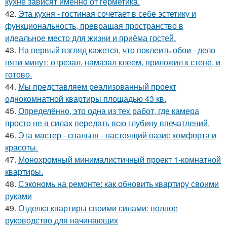
кухне зависят именно от герметика.
42.
Эта кухня - гостиная сочетает в себе эстетику и
функциональность, превращая пространство в
идеальное место для жизни и приёма гостей.
43.
На первый взгляд кажется, что поклеить обои - дело
пяти минут: отрезал, намазал клеем, приложил к стене, и
готово.
44.
Мы представляем реализованный проект
однокомнатной квартиры площадью 43 кв.
45.
Определённо, это одна из тех работ, где камера
просто не в силах передать всю глубину впечатлений.
46.
Эта мастер - спальня - настоящий оазис комфорта и
красоты.
47.
Монохромный минималистичный проект 1-комнатной
квартиры.
48.
Сэкономь на ремонте: как обновить квартиру своими
руками
49.
Отделка квартиры своими силами: полное
руководство для начинающих