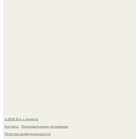
Дизайн кухни студии площадью 21.
Он всего лишь развозил пиццу той ночью.
© 2026 Все о ремонте
Контакты
Пользовательское соглашение
Политика конфидециальности