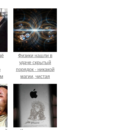
щё
Физики нашли в
удаче скрытый
о
порядок - никакой
-м
магии, чистая
тало
квантовая
ре.
механика.