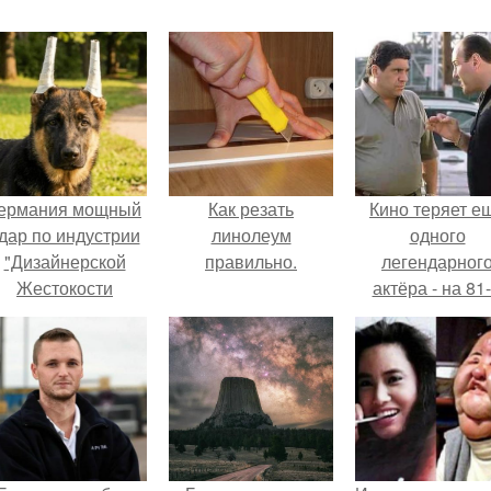
ермания мощный
Как резать
Кино теряет е
дар по индустрии
линолеум
одного
"Дизайнерской
правильно.
легендарног
Жестокости
актёра - на 81
нанесла".
году жизни не с
Винсента пасто