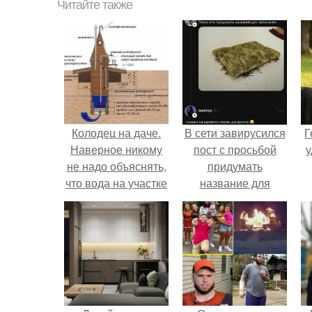
Читайте также
Колодец на даче.
В сети завирусился
Г
Наверное никому
пост с просьбой
у
не надо объяснять,
придумать
что вода на участке
название для
- это насущная
домашней
необходимость.
запеканки.