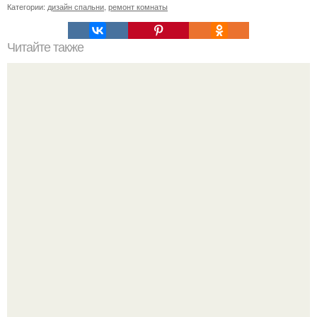
Категории:
дизайн спальни
,
ремонт комнаты
Читайте также
Армянский маринад для шашлыков.
Девушка пошла на свидание с парнем, который