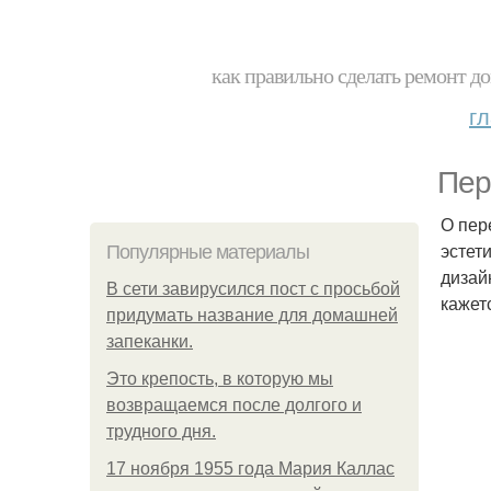
как правильно сделать ремонт до
г
Пер
О пер
эстет
Популярные материалы
дизай
В сети завирусился пост с просьбой
кажетс
придумать название для домашней
запеканки.
Это крепость, в которую мы
возвращаемся после долгого и
трудного дня.
17 ноября 1955 года Мария Каллас