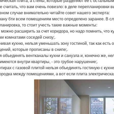
рическая плита, а стены, которые разделяют ее с остальн
е считать, что вам очень повезло: в деле перепланировки 
вном случае внимательно читайте совет нашего эксперта:
лану бти всем помещениям место определено заранее. В сл
ланировка, то стоит учесть такие важные моменты:
 можно расширить за счет коридора, но надо помнить, что к
и комнатами соседей снизу;.
чивая кухню, нельзя уменьшать зону гостиной, так как ест
ений, которые прописаны в снипе;.
я объединять вентканалы кухни и санузла и, конечно же, н
 имеются внутри квартиры, - это грубое нарушение;.
ртирах с газовой плитой нельзя объединять гостиную с кухн
ородка между помещениями, а вот если плита электрическа