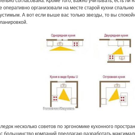
тельно согласована. Кроме того, важно учитывать, есть ли на
е оперативно организовали на месте старой кухни спальню и
устимым. А вот если выше вас только звезды, то вы споко
ланировкой.
ледок несколько советов по эргономике кухонного простран
с большинство компаний предлагаю разработать максималь