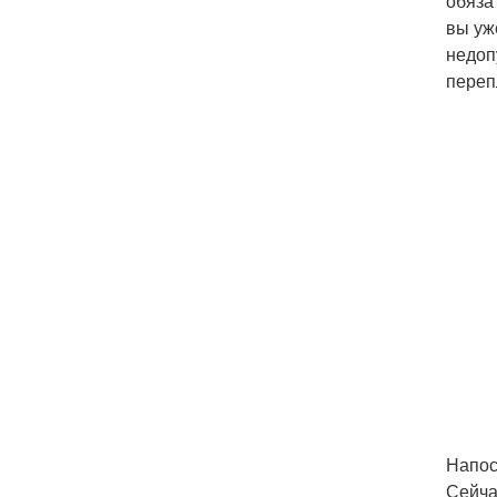
обяза
вы уж
недоп
переп
Напос
Сейча