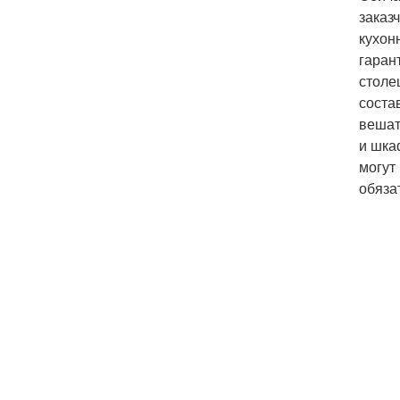
заказ
кухон
гаран
столе
соста
вешат
и шка
могут
обяза