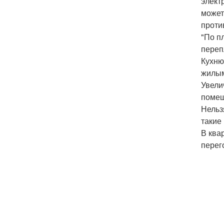
элект
может
проти
"По п
переп
Кухню
жилым
Увели
помещ
Нельз
такие
В ква
перег