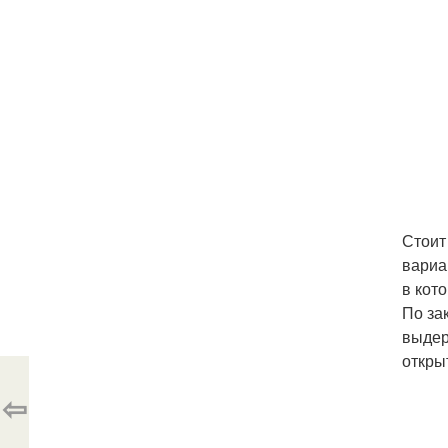
Стоит
вариа
в кот
По за
выдер
откры
⇦