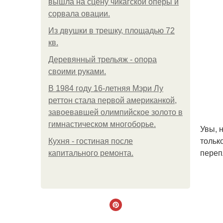
вышла на сцену чикагской оперы и
сорвала овации.
Из двушки в трешку, площадью 72
кв.
Деревянный трельяж - опора
своими руками.
В 1984 году 16-летняя Мэри Лу
реттон стала первой американкой,
завоевавшей олимпийское золото в
гимнастическом многоборье.
Увы, 
тольк
Кухня - гостиная после
переп
капитального ремонта.