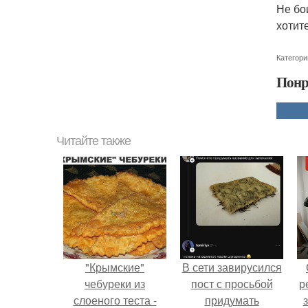
Не бо
хотит
Категори
Понр
Читайте также
"Крымские"
В сети завирусился
чебуреки из
пост с просьбой
р
слоеного теста -
придумать