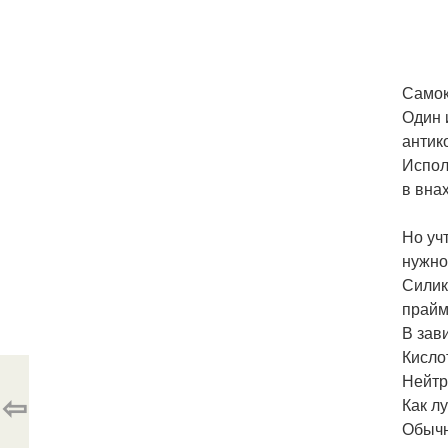
Самок
Один 
антик
Испол
в вна
Но уч
нужно
Силик
прайм
В зав
Кисло
Нейтр
⇦
Как л
Обычн