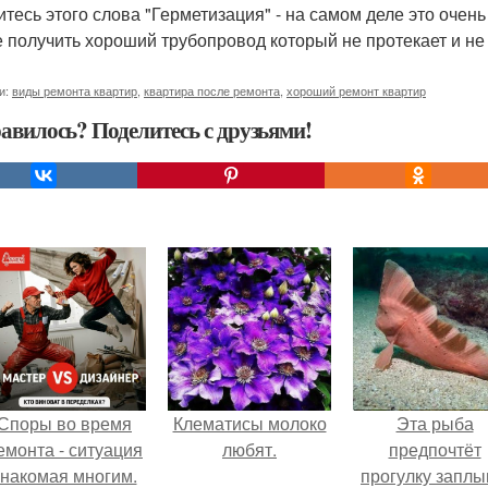
итесь этого слова "Герметизация" - на самом деле это очень
е получить хороший трубопровод который не протекает и не
и:
виды ремонта квартир
,
квартира после ремонта
,
хороший ремонт квартир
авилось? Поделитесь с друзьями!
Споры во время
Клематисы молоко
Эта рыба
емонта - ситуация
любят.
предпочтёт
знакомая многим.
прогулку заплы