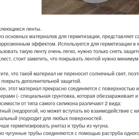
леющиеся ленты.
из основных материалов для герметизации, представляет с
оррозионным эффектом. Используется для герметизации в м
ьзовать такую ленту очень легко, нужно только снять защи
хлест, стоит заметить, что покрывать лентой нужно минимум 
тите, что такой материал не переносит солнечный свет, поэ
 покрыть дополнительной защитой.
он, этот материал прекрасно соединяется с поверхностью 
ерами (- специальная грунтовка, которая обеззараживает и 
исимости от типа самого силикона различают 2 вида:
тный (недорогой, но может вступать во взаимодействие с ки
альный (подходит для любых поверхностей.
учше герметизировать унитаз и трубы из чугуна.
о чугунные трубы соединяются с помощью раструба одного 