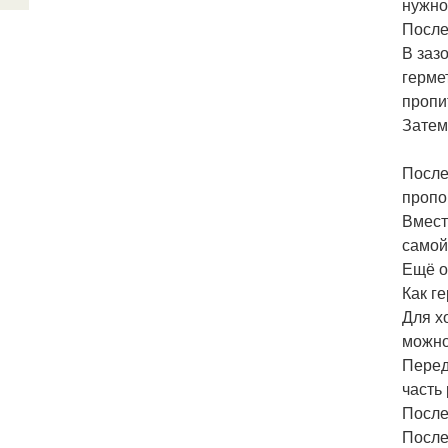
нужно
После
В заз
герме
пропи
Затем
После
пропо
Вмест
самой
Ещё о
Как г
Для х
можно
Перед
часть
После
После