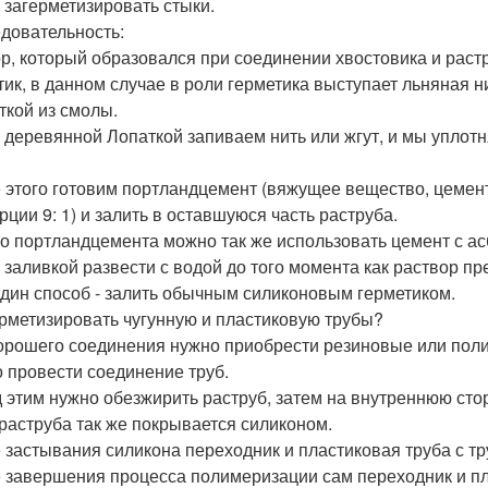
 загерметизировать стыки.
довательность:
ор, который образовался при соединении хвостовика и раст
тик, в данном случае в роли герметика выступает льняная ни
ткой из смолы.
 деревянной Лопаткой запиваем нить или жгут, и мы уплотн
 этого готовим портландцемент (вяжущее вещество, цемент
рции 9: 1) и залить в оставшуюся часть раструба.
о портландцемента можно так же использовать цемент с асб
 заливкой развести с водой до того момента как раствор пр
дин способ - залить обычным силиконовым герметиком.
ерметизировать чугунную и пластиковую трубы?
орошего соединения нужно приобрести резиновые или пол
 провести соединение труб.
 этим нужно обезжирить раструб, затем на внутреннюю сто
 раструба так же покрывается силиконом.
 застывания силикона переходник и пластиковая труба с т
 завершения процесса полимеризации сам переходник и пл