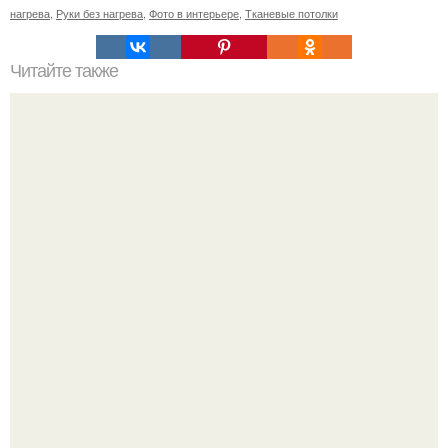
нагрева
,
Руки без нагрева
,
Фото в интерьере
,
Тканевые потолки
Читайте также
Пошаговая инструкция кладки барбекю из кирпича.