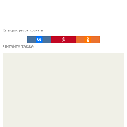
Категории:
ремонт комнаты
Читайте также
Сколько обоев надо на комнату 18 кв м. Сколько обоев
нужно на комнату