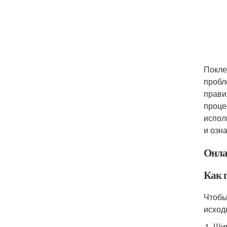
Покле
пробл
прави
проце
испол
и озн
Онла
Как 
Чтобы
исход
Ши