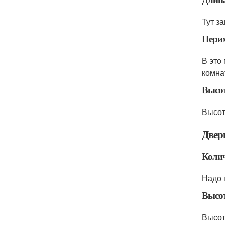
Тут з
Пери
В это
комна
Высот
Высот
Двер
Колич
Надо 
Высот
Высот