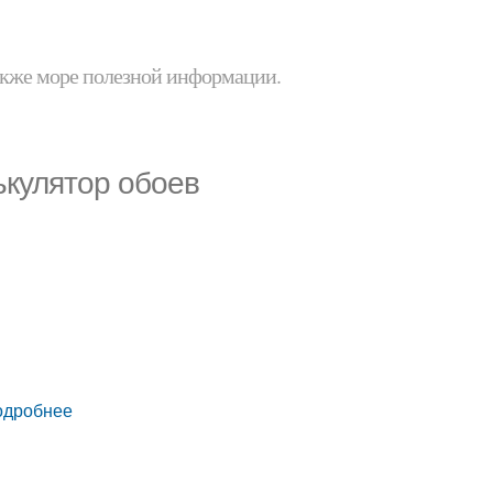
 также море полезной информации.
ькулятор обоев
одробнее