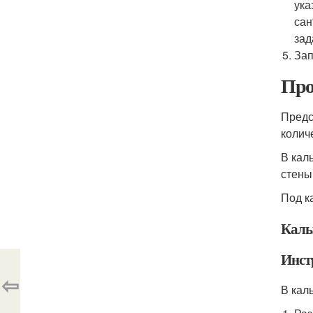
ука
сан
зад
Зап
Про
Предс
колич
В кал
стены
Под к
Каль
Инст
⇦
В кал