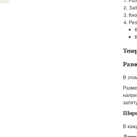
Ра
Зап
Кно
Рез
Тепе
Разм
В это
Разме
напри
запят
Шири
В каж
Длин