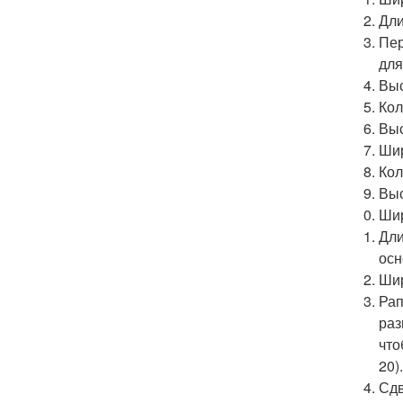
Дли
Пер
для
Выс
Кол
Выс
Шир
Кол
Выс
Шир
Дли
осн
Шир
Рап
раз
что
20)
Сдв