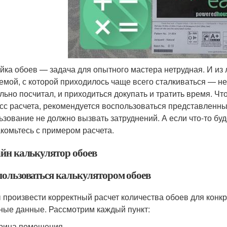
йка обоев — задача для опытного мастера нетрудная. И из 
емой, с которой приходилось чаще всего сталкиваться — не
льно посчитал, и приходиться докупать и тратить время. Ч
сс расчета, рекомендуется воспользоваться представленны
ьзование не должно вызвать затруднений. А если что-то бу
акомьтесь с примером расчета.
йн калькулятор обоев
пользоваться калькулятором обоев
 произвести корректный расчет количества обоев для конк
ные данные. Рассмотрим каждый пункт:
рина помещения.