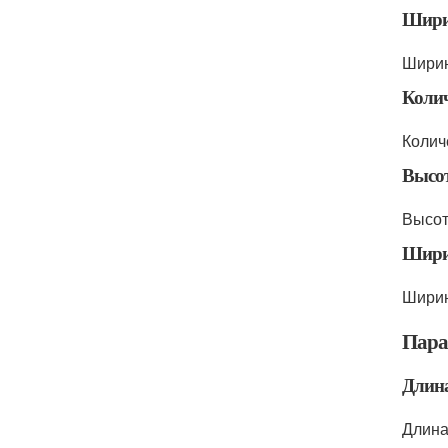
Шири
Ширин
Колич
Колич
Высо
Высот
Шири
Ширин
Пара
Длин
Длина