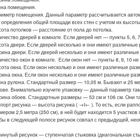
на помещения.
иметр помещения. Данный параметр рассчитывается автом
 определения общей площади всех стен с учетом их высоты
ота потолков — расстояние от пола до потолка.
ичество дверей в комнате. Если дверей нет — пункты 5, 6, 7
ота двери. Если дверей несколько и они имеют различны
ина двери. Если дверей несколько и они имеют различны
ичество окон в комнате. Если окон нет — пункты 8, 9, 10 не
ота окна. Если окон несколько и они имеют различные ра
ина окна. Если окон несколько и они имеют различные р
на рулона. Стандартный размер — 10,05 м. Бывают и 25 
ове. Внимательно изучите упаковку — данный параметр там
ина обоев. Стандартные размеры — 53 см и 106 см. Они та
порт рисунка — высота рисунка ( →I← ). То есть, если раппо
мером 2,5 метра (250 см), в ней будет находится 5 участков
бы в следующей полосе рисунок совпал с предыдущей, необ
.
инутый рисунок — ступенчатая стыковка (диагональная сты