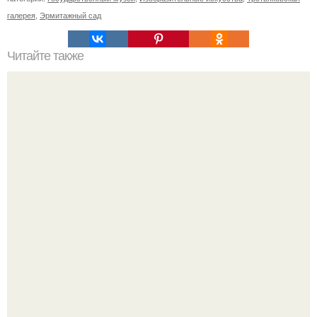
галерея
,
Эрмитажный сад
Читайте также
Ремонт квартиры для начинающих. Какой ремонт
предстоит: косметический или капитальный