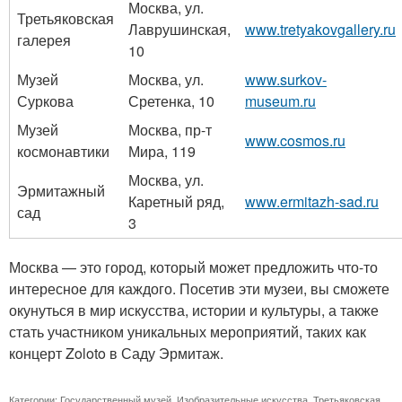
Москва, ул.
Третьяковская
Лаврушинская,
www.tretyakovgallery.ru
галерея
10
Музей
Москва, ул.
www.surkov-
Суркова
Сретенка, 10
museum.ru
Музей
Москва, пр-т
www.cosmos.ru
космонавтики
Мира, 119
Москва, ул.
Эрмитажный
Каретный ряд,
www.ermitazh-sad.ru
сад
3
Москва — это город, который может предложить что-то
интересное для каждого. Посетив эти музеи, вы сможете
окунуться в мир искусства, истории и культуры, а также
стать участником уникальных мероприятий, таких как
концерт Zoloto в Саду Эрмитаж.
Категории:
Государственный музей
,
Изобразительные искусства
,
Третьяковская