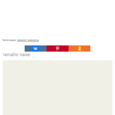
Категории:
ремонт комнаты
Читайте также
Сколько нужно рулонов обоев на комнату 20 кв м.
Рассчитаем рулоны обоев