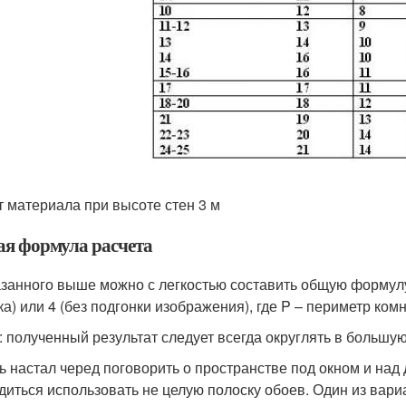
т материала при высоте стен 3 м
я формула расчета
азанного выше можно с легкостью составить общую формулу 
ка) или 4 (без подгонки изображения), где P – периметр ком
: полученный результат следует всегда округлять в большую
ь настал черед поговорить о пространстве под окном и над
диться использовать не целую полоску обоев. Один из вари