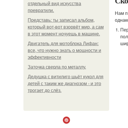
Ско
отдельный вид искусства
превратили.
Нам п
однак
Представь: ты записал альбом,
который вот-вот взорвёт мир, а сам
Пер
в этот момент ночуешь в машине.
пол
шир
Двигатель для мотоблока Лифан:
все, что нужно знать о мощности и
эффективности
Заточка сверла по металлу.
Дедушка с витилиго шьёт кукол для
детей с таким же диагнозом - и это
трогает до слёз.