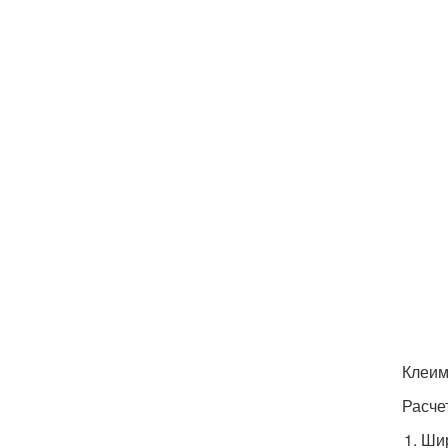
Клеим
Расче
Шир