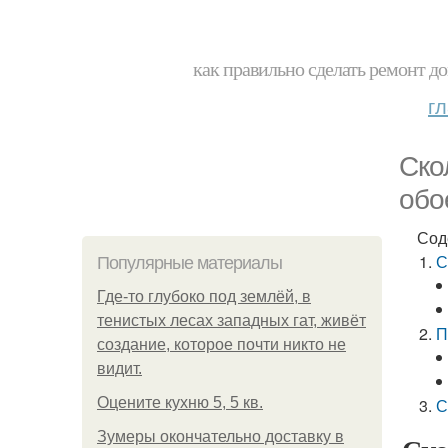
как правильно сделать ремонт до
г
Ско
обо
Сод
С
Популярные материалы
Где-то глубоко под землёй, в
тенистых лесах западных гат, живёт
П
создание, которое почти никто не
видит.
Оцените кухню 5, 5 кв.
С
Зумеры окончательно доставку в