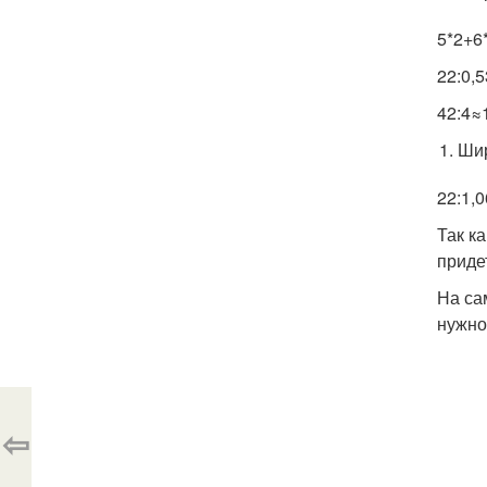
5*2+6
22:0,
42:4≈1
Шир
22:1,0
Так к
приде
На са
нужно
⇦