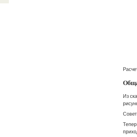
Расче
Обща
Из ск
рисун
Совет
Тепер
прихо