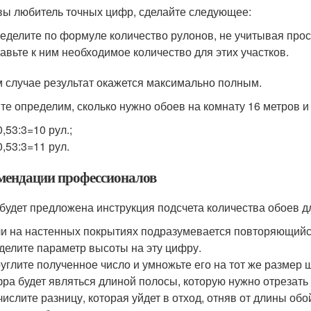
вы любитель точных цифр, сделайте следующее:
еделите по формуле количество рулонов, не учитывая прос
авьте к ним необходимое количество для этих участков.
м случае результат окажется максимально полным.
те определим, сколько нужно обоев на комнату 16 метров и 
0,53:3=10 рул.;
0,53:3=11 рул.
мендации профессионалов
будет предложена инструкция подсчета количества обоев 
и на настенных покрытиях подразумевается повторяющийся 
делите параметр высоты на эту цифру.
углите полученное число и умножьте его на тот же размер 
ра будет являться длиной полосы, которую нужно отрезать 
ислите разницу, которая уйдет в отход, отняв от длины об