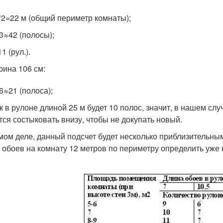
*2=22 м (общий периметр комнаты);
53≈42 (полосы);
1 (рул.).
ина 106 см:
6≈21 (полоса);
ак в рулоне длиной 25 м будет 10 полос, значит, в нашем с
тся состыковать внизу, чтобы не докупать новый.
мом деле, данный подсчет будет несколько приблизительным
 обоев на комнату 12 метров по периметру определить уже н