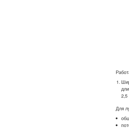
Работ
Шир
дли
2,5
Для л
общ
пот