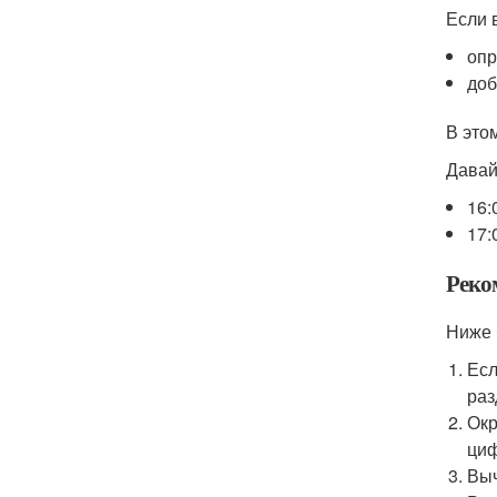
Если 
опр
доб
В это
Давай
16:
17:
Реко
Ниже 
Есл
раз
Окр
циф
Выч