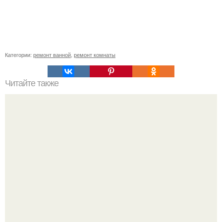
Категории:
ремонт ванной
,
ремонт комнаты
Читайте также
Лестница с забежными ступенями (Г - образная).